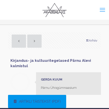
Arhiiv
Kirjandus- ja kultuuritegelased Pärnu Alevi
kalmistul
GERDA KUUM
Pärnu Ühisgümnaasium
ARTIKLI TÄISTEKST (PDF)