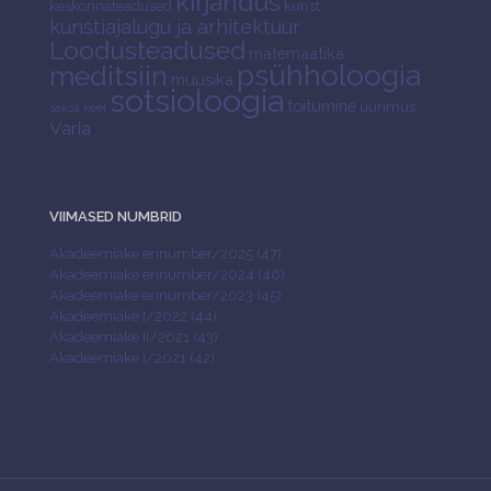
kirjandus
keskonnateadused
kunst
kunstiajalugu ja arhitektuur
Loodusteadused
matemaatika
psühholoogia
meditsiin
muusika
sotsioloogia
toitumine
uurimus
saksa keel
Varia
VIIMASED NUMBRID
Akadeemiake erinumber/2025 (47)
Akadeemiake erinumber/2024 (46)
Akadeemiake erinumber/2023 (45)
Akadeemiake I/2022 (44)
Akadeemiake II/2021 (43)
Akadeemiake I/2021 (42)