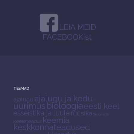
LEIA MEID
FACEBOOKist
TEEMAD
ajalugu ja kodu-
ajalugu
bioloogia
uurimus
eesti keel
esseistika ja luule
füüsika
Geograafia
keemia
keeleteadus
keskkonnateadused