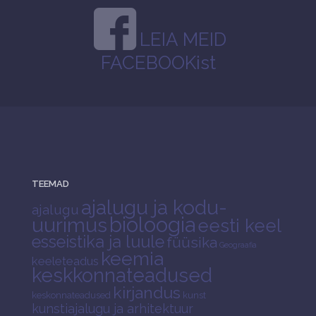
LEIA MEID
FACEBOOKist
TEEMAD
ajalugu ja kodu-
ajalugu
bioloogia
uurimus
eesti keel
esseistika ja luule
füüsika
Geograafia
keemia
keeleteadus
keskkonnateadused
kirjandus
keskonnateadused
kunst
kunstiajalugu ja arhitektuur