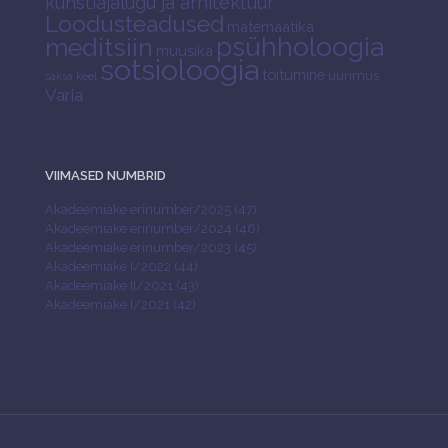
kunstiajalugu ja arhitektuur
Loodusteadused
matemaatika
psühholoogia
meditsiin
muusika
sotsioloogia
toitumine
uurimus
saksa keel
Varia
VIIMASED NUMBRID
Akadeemiake erinumber/2025 (47)
Akadeemiake erinumber/2024 (46)
Akadeemiake erinumber/2023 (45)
Akadeemiake I/2022 (44)
Akadeemiake II/2021 (43)
Akadeemiake I/2021 (42)