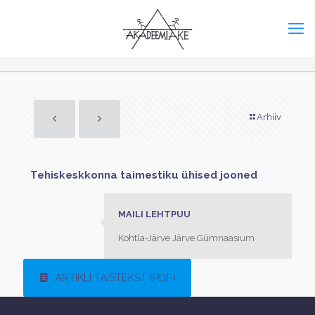
Arhiiv
Tehiskeskkonna taimestiku ühised jooned
MAILI LEHTPUU
Kohtla-Järve Järve Gümnaasium
ARTIKLI TÄISTEKST (PDF)