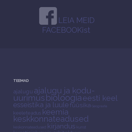
LEIA MEID
FACEBOOKist
TEEMAD
ajalugu ja kodu-
ajalugu
bioloogia
uurimus
eesti keel
esseistika ja luule
füüsika
Geograafia
keemia
keeleteadus
keskkonnateadused
kirjandus
keskonnateadused
kunst