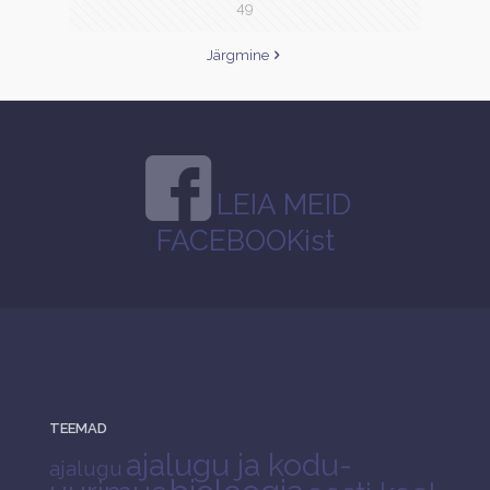
49
Järgmine
LEIA MEID
FACEBOOKist
TEEMAD
ajalugu ja kodu-
ajalugu