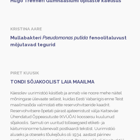
Hugo Treffneri Gümnaasiumi õpilaste käelisus
KRISTINA AARE
Mullabakteri
Pseudomonas putida
fenoolitaluvust
mõjutavad tegurid
PIRET KUUSIK
TONDI SÕJAKOOLIST LAIA MAAILMA
Käesolev uurimistöö käsitleb ja annab viie noore mehe näitel
mõningase ülevaate sellest, kuidas Eesti Vabariigis enne Teist
maailmasõda valmistati ette reservohvitseride kaadrit.
Reservohvitsere õpetati pärast ajateenistust välja Kaitseväe
Ühendatud Õppeasutuste (KVÜÕA) koosseisu kuulunud
sõjakoolis. Samuti on uuritud tolleaegseid etiketi- ja
käitumisnorme tulenevalt postkaardi tekstist. Uurimistöö
aluseks ja otseseks tõukejõuks oli 1934. aastast pärinev