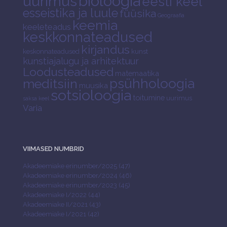
bioloogia
uurimus
eesti keel
esseistika ja luule
füüsika
Geograafia
keemia
keeleteadus
keskkonnateadused
kirjandus
keskonnateadused
kunst
kunstiajalugu ja arhitektuur
Loodusteadused
matemaatika
psühholoogia
meditsiin
muusika
sotsioloogia
toitumine
uurimus
saksa keel
Varia
VIIMASED NUMBRID
Akadeemiake erinumber/2025 (47)
Akadeemiake erinumber/2024 (46)
Akadeemiake erinumber/2023 (45)
Akadeemiake I/2022 (44)
Akadeemiake II/2021 (43)
Akadeemiake I/2021 (42)