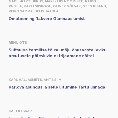
MADLI-KÄRT UPRUS, MARI - LIIS NÕMMISTE, RAIDO
PAJULA, KARLI SIISPOOL, OLIVER NÕLVAK, STEN KISAND,
VEIKO SAMMA, DELIS JAADLA
Omalooming Rakvere Gümnaasiumist
RIINU OTS
Suitsujoa termilise tõusu mõju õhusaaste leviku
arvutusele põlevkivielektrijaamade näitel
KARL HALJASMETS, ANTS SIIM
Karlova asundus ja selle liitumine Tartu linnaga
KAI TIITSAAR