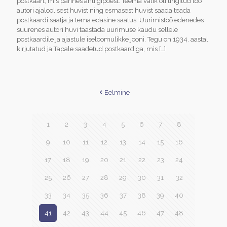
postkaart, mis pärines antiigipoest. Teema valik oli tingitud töö
autori ajaloolisest huvist ning esmasest huvist saada teada
postkaardi saatja ja tema edasine saatus. Uurimistöö edenedes
suurenes autori huvi taastada uurimuse kaudu sellele
postkaardile ja ajastule iseloomulikke jooni. Tegu on 1934. aastal
kirjutatud ja Tapale saadetud postkaardiga, mis
[…]
Eelmine
1
2
3
4
5
6
7
8
9
10
11
12
13
14
15
16
17
18
19
20
21
22
23
24
25
26
27
28
29
30
31
32
33
34
35
36
37
38
39
40
41
42
43
44
45
46
47
48