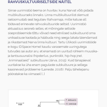
RAHVUSKULTUURISELTSIDE NÄITEL
Siinse uurimistöö teema on huvitav, kuna Narvat võib pidada
multikultuurseks linnaks. Linna multikultuurilist olemust
iseloomustab seal tegutsev Rahvamaja, mille katuse all
töötavad erinevate rahvuskultuuride seltsid. Uurimistöö
aktuaalsus seisneb selles, et mõningate seltside
siseprobleemide tõttu võivad need etnilised subkultuurid oma
unikaalsuse kaotada ja hääbuda ning seega lakata täiendamast
ja rikastamast Narva linna kultuuri. Tartu Ülikooli uurimistööde
e-kogu (DSpace Home) kaudu varasemate uuringutega
tutvudes sai autor aru, et enamasti on uuritud rohkem muusika-
ja tantsusuunalisi (hipsterlus, punkrokk, hip-hop jne),
„kriminaalseid“ subkultuure (Järva, 2015). Kuid tänapäeval
uuritakse ka üha enam pagulaste subkultuure ja sellega
kaasnevaid probleeme (Laineste, 2018). Palju tähelepanu
pööratakse ka viimaseil
[…]