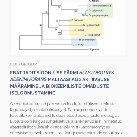
ELIIS GRIGOR
EBATRADITSIOONILISE PÄRMI
BLASTOBOTRYS
ADENINIVORANS
MALTAASI AG2 AKTIIVSUSE
MÄÄRAMINE JA BIOKEEMILISTE OMADUSTE
ISELOOMUSTAMINE
Seeneriiki kuuluvad pärmid on looduses olulised suhkrute
lagundajad ja metaboliseerijad. Pärme ja nende saadusi
kasutatakse laialdaselt toiduainetööstuses ja biotehnoloogias.
Evolutsiooni käigus suhteliselt vara lahknenud ja niinimetatud
ebatraditsiooniliste ehk pagaripärmist (Saccharomyces
cerevisiae’st) evolutsiooniliselt kaugemate pärmide ensüüme ei