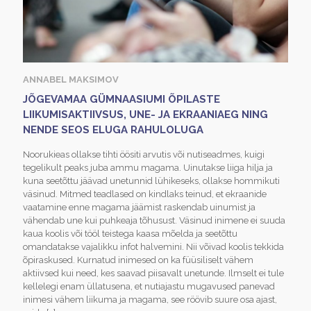
ANNABEL MAKSIMOV
JÕGEVAMAA GÜMNAASIUMI ÕPILASTE
LIIKUMISAKTIIVSUS, UNE- JA EKRAANIAEG NING
NENDE SEOS ELUGA RAHULOLUGA
Noorukieas ollakse tihti öösiti arvutis või nutiseadmes, kuigi
tegelikult peaks juba ammu magama. Uinutakse liiga hilja ja
kuna seetõttu jäävad unetunnid lühikeseks, ollakse hommikuti
väsinud. Mitmed teadlased on kindlaks teinud, et ekraanide
vaatamine enne magama jäämist raskendab uinumist ja
vähendab une kui puhkeaja tõhusust. Väsinud inimene ei suuda
kaua koolis või tööl teistega kaasa mõelda ja seetõttu
omandatakse vajalikku infot halvemini. Nii võivad koolis tekkida
õpiraskused. Kurnatud inimesed on ka füüsiliselt vähem
aktiivsed kui need, kes saavad piisavalt unetunde. Ilmselt ei tule
kellelegi enam üllatusena, et nutiajastu mugavused panevad
inimesi vähem liikuma ja magama, see röövib suure osa ajast,