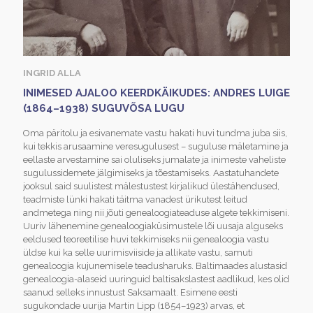
INGRID ALLA
INIMESED AJALOO KEERDKÄIKUDES: ANDRES LUIGE
(1864–1938) SUGUVÕSA LUGU
Oma päritolu ja esivanemate vastu hakati huvi tundma juba siis,
kui tekkis arusaamine veresugulusest – suguluse mäletamine ja
eellaste arvestamine sai oluliseks jumalate ja inimeste vaheliste
sugulussidemete jälgimiseks ja tõestamiseks. Aastatuhandete
jooksul said suulistest mälestustest kirjalikud ülestähendused,
teadmiste lünki hakati täitma vanadest ürikutest leitud
andmetega ning nii jõuti genealoogiateaduse algete tekkimiseni.
Uuriv lähenemine genealoogiaküsimustele lõi uusaja alguseks
eeldused teoreetilise huvi tekkimiseks nii genealoogia vastu
üldse kui ka selle uurimisviiside ja allikate vastu, samuti
genealoogia kujunemisele teadusharuks. Baltimaades alustasid
genealoogia-alaseid uuringuid baltisakslastest aadlikud, kes olid
saanud selleks innustust Saksamaalt. Esimene eesti
sugukondade uurija Martin Lipp (1854–1923) arvas, et