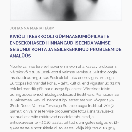
JOHANNA MARIA HÄRM
KIVIÕLI I KESKKOOLI GÜMNAASIUMIÕPILASTE
ENESEKOHASED HINNANGUD ISEENDA VAIMSE
SEISUNDI KOHTA JA ESILEKERKINUD PROBLEEMIDE
ANALÜÜS
Noorte vaimse tervise halvenemine on üha kasvav probleem.
Näiteks võib tuua Eesti-Rootsi Vaimse Tervise ja Suitsidoloogia
Instituudi uuringu, kus Eesti oli tahtliku enesevigastamisega
Euroopas kolmandal kohal – tahtlikult oli end vigastanud 32,9%
ehk kolmandik põhiharidusega õpilastest. Võrreldes teiste
uuringus osalenud riikidega edestasid Eestit vaid Prantsusmaa
ja Saksamaa. Ravi oli nendest õpilastest saanud kõigest 1,5%
(Eesti-Rootsi Vaimse Tervise ja Suitsidoloogia Instituut, 2015).
Samuti on vaimse tervise probleemide tõttu üsna tavaliseks
saanud, et arstid määravad noortele rahusteid ja
antidepressante – 2016. aastal tehtud uuringutes selgus, et 12–
19-aastastele noorukitele oli tol aastal välja kirjutatud 10 385