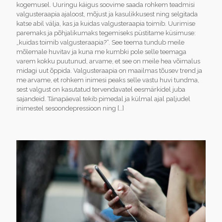
kogemusel. Uuringu käigus soovime saada rohkem teadmisi
valgusteraapia ajaloost, mõjust ja kasulikkusest ning selgitada
katse abil välja, kas ja kuidas valgusteraapia toimib. Uurimise
paremaks ja põhjalikumaks tegemiseks püstitame küsimuse:
„kuidas toimib valgusteraapia?“. See teema tundub meile
mõlemale huvitav ja kuna me kumbki pole selle teemaga
varem kokku puutunud, arvame, et see on meile hea võimalus
midagi uut õppida. Valgusteraapia on maailmas tõusev trend ja
me arvame, et rohkem inimesi peaks selle vastu huvi tundma,
sest valgust on kasutatud tervendavatel eesmärkidel juba
sajandeid. Tänapäeval tekib pimedal ja külmal ajal paljudel
inimestel sesoondepressioon ning
[…]