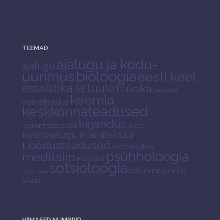
TEEMAD
ajalugu ja kodu-
ajalugu
bioloogia
uurimus
eesti keel
esseistika ja luule
füüsika
Geograafia
keemia
keeleteadus
keskkonnateadused
kirjandus
keskonnateadused
kunst
kunstiajalugu ja arhitektuur
Loodusteadused
matemaatika
psühholoogia
meditsiin
muusika
sotsioloogia
toitumine
uurimus
saksa keel
Varia
VIIMASED NUMBRID