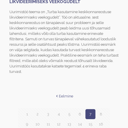
LIKVIDEERIMISEKS VEEKOGUDELT
Uurimistöö teema on „Turba kasutamine keskkonnareostuse
likvideerimiseks veekogudelt“. Töö on aktuaalne, sest
keskkonnareostus on tänapäeval suur probleem ja selle
likvideerimiseks veekogudelt peab leidma uusi tõhusamaid
lahendusi, milleks võib olla turba kasutamine erinevate
filtritena. Samuti on turvas tänapäeval vähekasutatud looduslik
ressurss ja selle osatähtsust peaks tõstma. Uurimistöö eesmärk
on välja selgitada, kuidas kasutada turvast keskkonnareostuse
likvideerimiseks veekogudelt. Praktiline eesmärk on teha turbast
filtreid, mille abil oleks võimalik reostust tõhusalt likvideerida.
Uurimistöös kasutatakse katsete tegemisel 4 erineva raba
turvast.
Eelmine
1
2
3
4
5
6
7
8
9
10
11
12
13
14
15
16