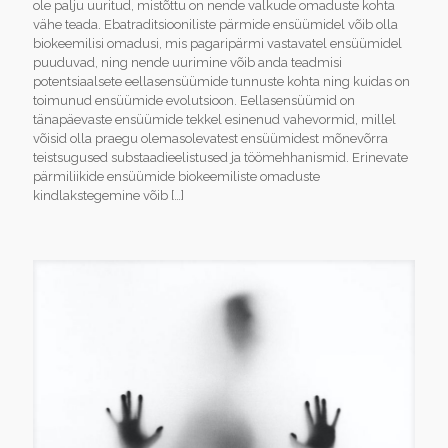
ole palju uuritud, mistõttu on nende valkude omaduste kohta
vähe teada. Ebatraditsiooniliste pärmide ensüümidel võib olla
biokeemilisi omadusi, mis pagaripärmi vastavatel ensüümidel
puuduvad, ning nende uurimine võib anda teadmisi
potentsiaalsete eellasensüümide tunnuste kohta ning kuidas on
toimunud ensüümide evolutsioon. Eellasensüümid on
tänapäevaste ensüümide tekkel esinenud vahevormid, millel
võisid olla praegu olemasolevatest ensüümidest mõnevõrra
teistsugused substaadieelistused ja töömehhanismid. Erinevate
pärmiliikide ensüümide biokeemiliste omaduste
kindlakstegemine võib
[…]