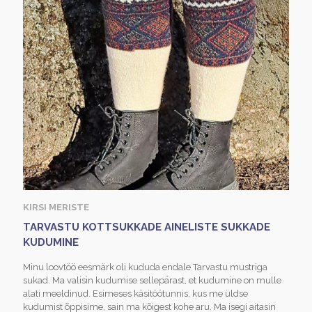
KIRSI MERISTE
TARVASTU KOTTSUKKADE AINELISTE SUKKADE
KUDUMINE
Minu loovtöö eesmärk oli kududa endale Tarvastu mustriga
sukad. Ma valisin kudumise sellepärast, et kudumine on mulle
alati meeldinud. Esimeses käsitöötunnis, kus me üldse
kudumist õppisime, sain ma kõigest kohe aru. Ma isegi aitasin