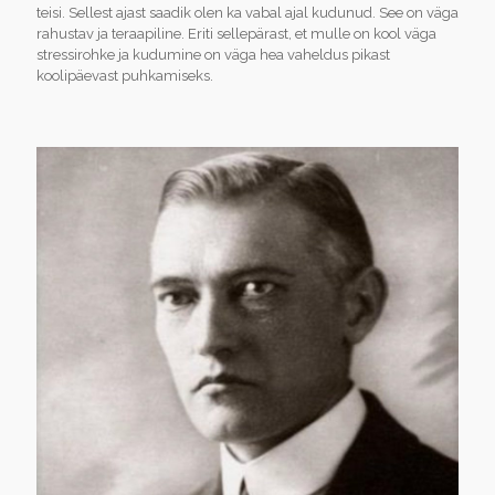
teisi. Sellest ajast saadik olen ka vabal ajal kudunud. See on väga
rahustav ja teraapiline. Eriti sellepärast, et mulle on kool väga
stressirohke ja kudumine on väga hea vaheldus pikast
koolipäevast puhkamiseks.