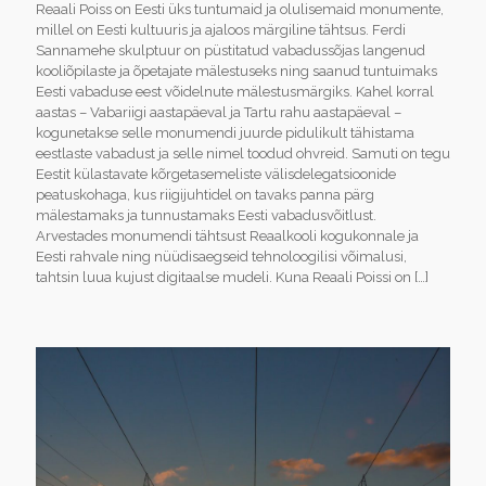
Reaali Poiss on Eesti üks tuntumaid ja olulisemaid monumente,
millel on Eesti kultuuris ja ajaloos märgiline tähtsus. Ferdi
Sannamehe skulptuur on püstitatud vabadussõjas langenud
kooliõpilaste ja õpetajate mälestuseks ning saanud tuntuimaks
Eesti vabaduse eest võidelnute mälestusmärgiks. Kahel korral
aastas – Vabariigi aastapäeval ja Tartu rahu aastapäeval –
kogunetakse selle monumendi juurde pidulikult tähistama
eestlaste vabadust ja selle nimel toodud ohvreid. Samuti on tegu
Eestit külastavate kõrgetasemeliste välisdelegatsioonide
peatuskohaga, kus riigijuhtidel on tavaks panna pärg
mälestamaks ja tunnustamaks Eesti vabadusvõitlust.
Arvestades monumendi tähtsust Reaalkooli kogukonnale ja
Eesti rahvale ning nüüdisaegseid tehnoloogilisi võimalusi,
tahtsin luua kujust digitaalse mudeli. Kuna Reaali Poissi on
[…]