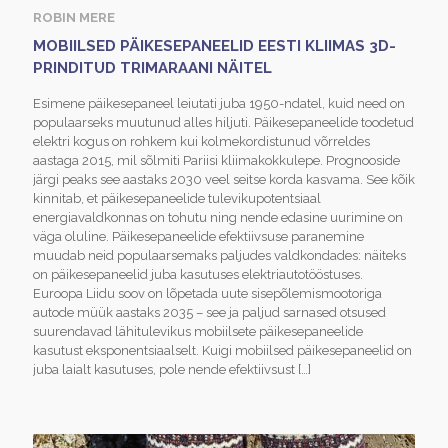
ROBIN MERE
MOBIILSED PÄIKESEPANEELID EESTI KLIIMAS 3D-
PRINDITUD TRIMARAANI NÄITEL
Esimene päikesepaneel leiutati juba 1950-ndatel, kuid need on
populaarseks muutunud alles hiljuti. Päikesepaneelide toodetud
elektri kogus on rohkem kui kolmekordistunud võrreldes
aastaga 2015, mil sõlmiti Pariisi kliimakokkulepe. Prognooside
järgi peaks see aastaks 2030 veel seitse korda kasvama. See kõik
kinnitab, et päikesepaneelide tulevikupotentsiaal
energiavaldkonnas on tohutu ning nende edasine uurimine on
väga oluline. Päikesepaneelide efektiivsuse paranemine
muudab neid populaarsemaks paljudes valdkondades: näiteks
on päikesepaneelid juba kasutuses elektriautotööstuses.
Euroopa Liidu soov on lõpetada uute sisepõlemismootoriga
autode müük aastaks 2035 – see ja paljud sarnased otsused
suurendavad lähitulevikus mobiilsete päikesepaneelide
kasutust eksponentsiaalselt. Kuigi mobiilsed päikesepaneelid on
juba laialt kasutuses, pole nende efektiivsust
[…]