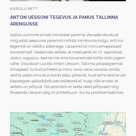
KAROLA MITT
ANTON UESSONI TEGEVUS JA PANUS TALLINNA
ARENGUSSE
Ajaloo uurimine annab inimesele parema ülevaate olevikust
ning aitab seejuures paremini mõista inimkonna kulgu, eriti kui
tegemist on isikliku sidemega. Uessonid on minu emapoolsed
esivanemad. Vaatamata sellele, et meie perel on 17. sajandisse
ulatuv sugupuu, teame me oma esivanemate kohta siiski pigem
vähe. Otsustasin uurida Anton Uessoni, Tallinna pikaaegseimat
linnapead, tuntud arhitekti ja minu vana-vana-vanaisa venda,
sest ta saatis oma elus korda palju põnevat, kuid tema teod ei ole
kaasaegses ajalookäsitluses esiletoodud, kuigi võib arvata, et
selleks on põhjust. Töö eesmärk on leida need põhjused ning
fikseerida Uessoni jälg nii arhitektuuri- kui ka poliitikamaailmas.