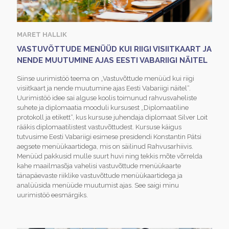
MARET HALLIK
VASTUVÕTTUDE MENÜÜD KUI RIIGI VISIITKAART JA
NENDE MUUTUMINE AJAS EESTI VABARIIGI NÄITEL
Siinse uurimistöö teema on „Vastuvõttude menüüd kui riigi
visiitkaart ja nende muutumine ajas Eesti Vabariigi näitel“.
Uurimistöö idee sai alguse koolis toimunud rahvusvaheliste
suhete ja diplomaatia mooduli kursusest „Diplomaatiline
protokoll ja etikett“, kus kursuse juhendaja diplomaat Silver Loit
rääkis diplomaatilistest vastuvõttudest. Kursuse käigus
tutvusime Eesti Vabariigi esimese presidendi Konstantin Pätsi
aegsete menüükaartidega, mis on säilinud Rahvusarhiivis.
Menüüd pakkusid mulle suurt huvi ning tekkis mõte võrrelda
kahe maailmasõja vahelisi vastuvõttude menüükaarte
tänapäevaste riiklike vastuvõttude menüükaartidega ja
analüüsida menüüde muutumist ajas. See saigi minu
uurimistöö eesmärgiks.