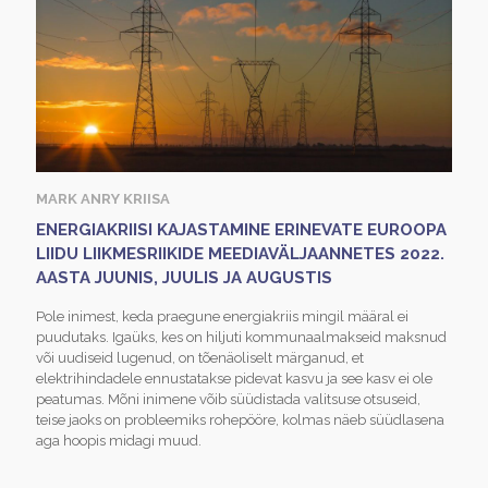
MARK ANRY KRIISA
ENERGIAKRIISI KAJASTAMINE ERINEVATE EUROOPA
LIIDU LIIKMESRIIKIDE MEEDIAVÄLJAANNETES 2022.
AASTA JUUNIS, JUULIS JA AUGUSTIS
Pole inimest, keda praegune energiakriis mingil määral ei
puudutaks. Igaüks, kes on hiljuti kommunaalmakseid maksnud
või uudiseid lugenud, on tõenäoliselt märganud, et
elektrihindadele ennustatakse pidevat kasvu ja see kasv ei ole
peatumas. Mõni inimene võib süüdistada valitsuse otsuseid,
teise jaoks on probleemiks rohepööre, kolmas näeb süüdlasena
aga hoopis midagi muud.