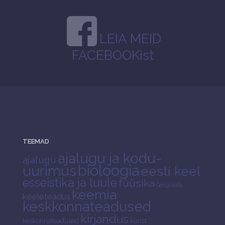
LEIA MEID
FACEBOOKist
TEEMAD
ajalugu ja kodu-
ajalugu
bioloogia
uurimus
eesti keel
esseistika ja luule
füüsika
Geograafia
keemia
keeleteadus
keskkonnateadused
kirjandus
keskonnateadused
kunst