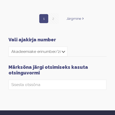
1
2
Järgmine
Vali ajakirja number
Märksõna järgi otsimiseks kasuta
otsinguvormi