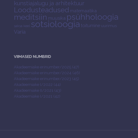
kunstiajalugu ja arhitektuur
Loodusteadused
matemaatika
psühholoogia
meditsiin
muusika
sotsioloogia
toitumine
uurimus
saksa keel
Varia
VIIMASED NUMBRID
Akadeemiake erinumber/2025 (47)
Akadeemiake erinumber/2024 (46)
Akadeemiake erinumber/2023 (45)
Akadeemiake I/2022 (44)
Akadeemiake II/2021 (43)
Akadeemiake I/2021 (42)