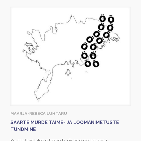
MAARJA-REBECA LUHTARU
SAARTE MURDE TAIME- JA LOOMANIMETUSTE
TUNDMINE
Kui saarlane tuleb seltskonda, siis on enamasti kogu