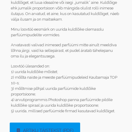
kuldlõiget, et luua ideaalne või isegi „jumalik“ aine. Kuldlõige
ehk jumalik proportsioon võib mängida olulist rolli inimese
ilutajus. On arvatud, et aine, kus on kasutatud kuldlõiget, näeb
välja ilusam ja on maitsekam.
Minu loovtöö eesmärk on uurida kuldlõike olemasolu
parfüümipudelite vormides.
Arvatavasti valivad inimesed parfüümi mitte ainult meeldiva
lõhna järgi, vaid ka sellepärast, et pudel äratab tähelepanu
oma ilu ja elegantsusega.
Loovtöö ülesanded on:
1) uurida kuldlõike mõistet;
2) mõõta naiste ja meeste parfüümipudeleid Kaubamaja TOP
10-s;
3) mõõtmise põhjal uurida parfüümide kuldlõike
proportsioone;
4) arvutiprogrammis Photoshop panna parfüümide pildile
kuldlõike spiraal ja uurida kuldlõike proportsioone;
5) uurida, millised parfüümide firmad kasutavad kuldlõiget.
ARTIKLI TÄISTEKST (PDF)