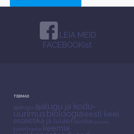
LEIA MEID
FACEBOOKist
TEEMAD
ajalugu ja kodu-
ajalugu
bioloogia
uurimus
eesti keel
esseistika ja luule
füüsika
Geograafia
keemia
keeleteadus