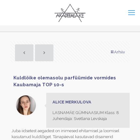
Arhiiv
Kuldlõike olemasolu parfüümide vormides
Kaubamaja TOP 10-s
ALICE MERKULOVA
LASNAMÄE GÜMNAASIUM Klass: 8
Juhendaja: Svetlana Levskaja
Juba iidsetest aegadest on inimesed ehitamisel ja loomisel
kasutanud kuldlõiget. Tänapäeval kasutavad disainerid