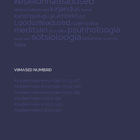
keskkonnateadused
kirjandus
keskonnateadused
kunst
kunstiajalugu ja arhitektuur
Loodusteadused
matemaatika
psühholoogia
meditsiin
muusika
sotsioloogia
toitumine
uurimus
saksa keel
Varia
VIIMASED NUMBRID
Akadeemiake erinumber/2025 (47)
Akadeemiake erinumber/2024 (46)
Akadeemiake erinumber/2023 (45)
Akadeemiake I/2022 (44)
Akadeemiake II/2021 (43)
Akadeemiake I/2021 (42)