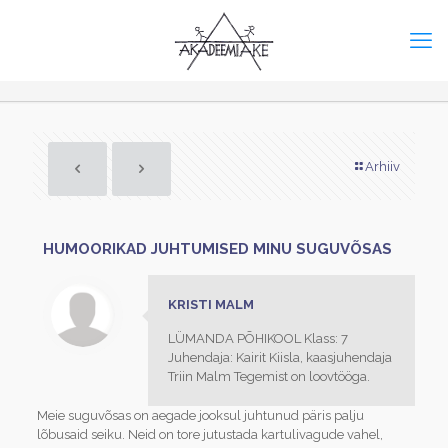
Arhiiv
HUMOORIKAD JUHTUMISED MINU SUGUVÕSAS
KRISTI MALM
LÜMANDA PÕHIKOOL Klass: 7
Juhendaja: Kairit Kiisla, kaasjuhendaja
Triin Malm Tegemist on loovtööga.
Meie suguvõsas on aegade jooksul juhtunud päris palju
lõbusaid seiku. Neid on tore jutustada kartulivagude vahel,