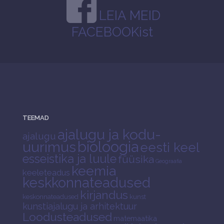
LEIA MEID
FACEBOOKist
TEEMAD
ajalugu ja kodu-
ajalugu
bioloogia
uurimus
eesti keel
esseistika ja luule
füüsika
Geograafia
keemia
keeleteadus
keskkonnateadused
kirjandus
keskonnateadused
kunst
kunstiajalugu ja arhitektuur
Loodusteadused
matemaatika