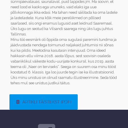
sünnipäevalauas, saunalaval, puid lappides jm. Ma soovin, et
need lood ei kaoks ega ununeks, vaid elaks iga uue
põlvkonnaga ikka edasi. Ma tahan need säilitada ka oma lastele
ja lastelastele. Kuna kõik meie pereliikmed on põlised
saarlased, siis ongi enamus lugusid aset leidnud Saaremaal.
Üks lugu on seotud ka Vilsandi saarega ning üks lugu juhtus
Tallinnas.
Minu töö eesmärk oli õppida oma sugulasi paremini tundma ja
jäädvustada nendega toimunud naljakaid juhtumisi nii sõnas
kui ka pildis. Meetodina kasutasin intervjuud. Oma ideed
hakkasin ellu viima 2018. aasta lõpus, sest soovisin osaleda
vabariiklikul väikeste kodu-uurijate konkursil, kus 2019. aasta
teema oli „Naer on terviseks“. Seega on suurem osa minu tööst
koostatud 6. klassis. Iga loo juurde tegin ise ka illustratsioonid.
Üks minu unistusi on olnud raamatu illustreerimine. Seda tööd
tehes mul see unistus justkui täitus.
ARTIKLI TÄISTEKST (PDF)