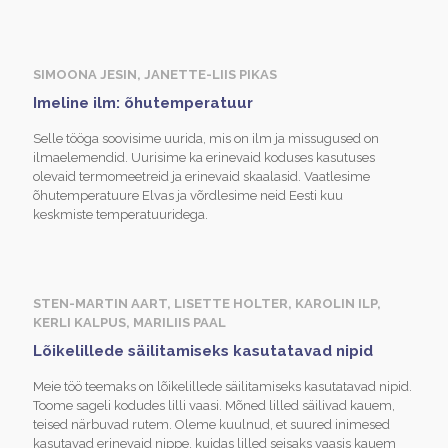
SIMOONA JESIN, JANETTE-LIIS PIKAS
Imeline ilm: õhutemperatuur
Selle tööga soovisime uurida, mis on ilm ja missugused on
ilmaelemendid. Uurisime ka erinevaid koduses kasutuses
olevaid termomeetreid ja erinevaid skaalasid. Vaatlesime
õhutemperatuure Elvas ja võrdlesime neid Eesti kuu
keskmiste temperatuuridega.
STEN-MARTIN AART, LISETTE HOLTER, KAROLIN ILP,
KERLI KALPUS, MARILIIS PAAL
Lõikelillede säilitamiseks kasutatavad nipid
Meie töö teemaks on lõikelillede säilitamiseks kasutatavad nipid.
Toome sageli kodudes lilli vaasi. Mõned lilled säilivad kauem,
teised närbuvad rutem. Oleme kuulnud, et suured inimesed
kasutavad erinevaid nippe, kuidas lilled seisaks vaasis kauem