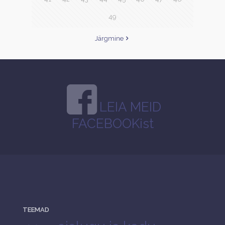
49
Järgmine
LEIA MEID
FACEBOOKist
TEEMAD