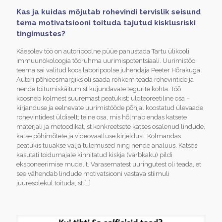
Kas ja kuidas mõjutab rohevindi tervislik seisund
tema motivatsiooni toituda tajutud kisklusriski
tingimustes?
Käesolev töö on autoripoolne püüe panustada Tartu ülikooli
immuunökoloogia töörühma uurimispotentsiaali. Uurimistöö
teema sai valitud koos laboripoolse juhendaja Peeter Hõrakuga.
Autori põhieesmärgiks oli saada rohkem teada rohevintide ja
nende toitumiskäitumist kujundavate tegurite kohta. Töö
koosneb kolmest suuremast peatükist: üldteoreetiline osa –
kirjanduse ja eelnevate uurimistööde põhjal koostatud ülevaade
rohevintidest üldiselt; teine osa, mis hõlmab endas katsete
materjali ja metoodikat, st konkreetsete katses osalenud lindude,
katse põhimõtete ja videovaatluse kirjeldust. Kolmandas
peatükis tuuakse välja tulemused ning nende analüüs. Katses
kasutati toidumajale kinnitatud kiskja (värbkaku) pildi
eksponeerimise mudelit. Varasematest uuringutest oli teada, et
see vähendab lindude motivatsiooni vastava stiimuli
juuresolekul toituda, st
[…]