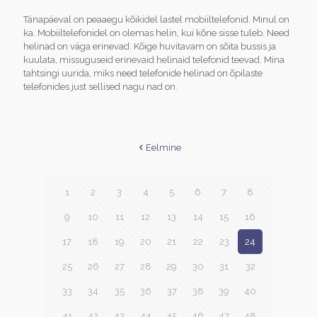
Tänapäeval on peaaegu kõikidel lastel mobiiltelefonid. Minul on
ka. Mobiiltelefonidel on olemas helin, kui kõne sisse tuleb. Need
helinad on väga erinevad. Kõige huvitavam on sõita bussis ja
kuulata, missuguseid erinevaid helinaid telefonid teevad. Mina
tahtsingi uurida, miks need telefonide helinad on õpilaste
telefonides just sellised nagu nad on.
Eelmine
1
2
3
4
5
6
7
8
9
10
11
12
13
14
15
16
17
18
19
20
21
22
23
24
25
26
27
28
29
30
31
32
33
34
35
36
37
38
39
40
41
42
43
44
45
46
47
48