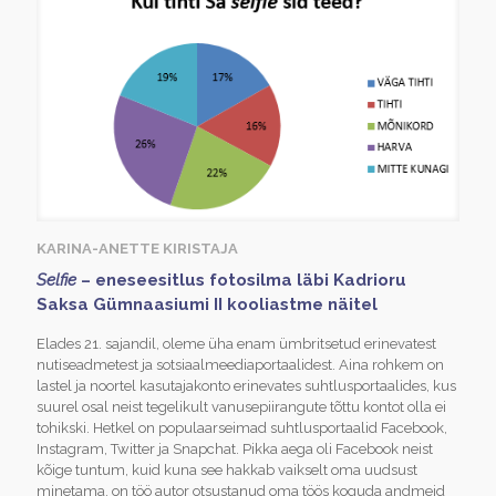
KARINA-ANETTE KIRISTAJA
Selfie
– eneseesitlus fotosilma läbi Kadrioru
Saksa Gümnaasiumi II kooliastme näitel
Elades 21. sajandil, oleme üha enam ümbritsetud erinevatest
nutiseadmetest ja sotsiaalmeediaportaalidest. Aina rohkem on
lastel ja noortel kasutajakonto erinevates suhtlusportaalides, kus
suurel osal neist tegelikult vanusepiirangute tõttu kontot olla ei
tohikski. Hetkel on populaarseimad suhtlusportaalid Facebook,
Instagram, Twitter ja Snapchat. Pikka aega oli Facebook neist
kõige tuntum, kuid kuna see hakkab vaikselt oma uudsust
minetama, on töö autor otsustanud oma töös koguda andmeid