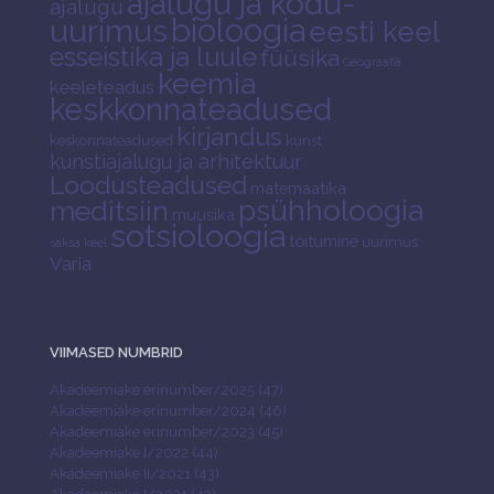
ajalugu ja kodu-
ajalugu
bioloogia
uurimus
eesti keel
esseistika ja luule
füüsika
Geograafia
keemia
keeleteadus
keskkonnateadused
kirjandus
keskonnateadused
kunst
kunstiajalugu ja arhitektuur
Loodusteadused
matemaatika
psühholoogia
meditsiin
muusika
sotsioloogia
toitumine
uurimus
saksa keel
Varia
VIIMASED NUMBRID
Akadeemiake erinumber/2025 (47)
Akadeemiake erinumber/2024 (46)
Akadeemiake erinumber/2023 (45)
Akadeemiake I/2022 (44)
Akadeemiake II/2021 (43)