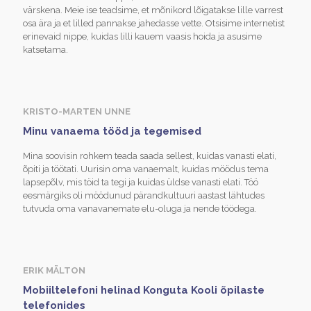
värskena. Meie ise teadsime, et mõnikord lõigatakse lille varrest
osa ära ja et lilled pannakse jahedasse vette. Otsisime internetist
erinevaid nippe, kuidas lilli kauem vaasis hoida ja asusime
katsetama.
KRISTO-MARTEN UNNE
Minu vanaema tööd ja tegemised
Mina soovisin rohkem teada saada sellest, kuidas vanasti elati,
õpiti ja töötati. Uurisin oma vanaemalt, kuidas möödus tema
lapsepõlv, mis töid ta tegi ja kuidas üldse vanasti elati. Töö
eesmärgiks oli möödunud pärandkultuuri aastast lähtudes
tutvuda oma vanavanemate elu-oluga ja nende töödega.
ERIK MÄLTON
Mobiiltelefoni helinad Konguta Kooli õpilaste
telefonides