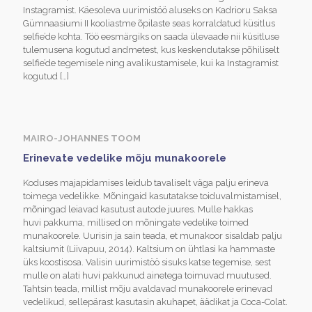
Instagramist. Käesoleva uurimistöö aluseks on Kadrioru Saksa
Gümnaasiumi II kooliastme õpilaste seas korraldatud küsitlus
selfie’de kohta. Töö eesmärgiks on saada ülevaade nii küsitluse
tulemusena kogutud andmetest, kus keskendutakse põhiliselt
selfie’de tegemisele ning avalikustamisele, kui ka Instagramist
kogutud
[…]
MAIRO-JOHANNES TOOM
Erinevate vedelike mõju munakoorele
Koduses majapidamises leidub tavaliselt väga palju erineva
toimega vedelikke. Mõningaid kasutatakse toiduvalmistamisel,
mõningad leiavad kasutust autode juures. Mulle hakkas
huvi pakkuma, millised on mõningate vedelike toimed
munakoorele. Uurisin ja sain teada, et munakoor sisaldab palju
kaltsiumit (Liivapuu, 2014). Kaltsium on ühtlasi ka hammaste
üks koostisosa. Valisin uurimistöö sisuks katse tegemise, sest
mulle on alati huvi pakkunud ainetega toimuvad muutused.
Tahtsin teada, millist mõju avaldavad munakoorele erinevad
vedelikud, sellepärast kasutasin akuhapet, äädikat ja Coca-Colat.