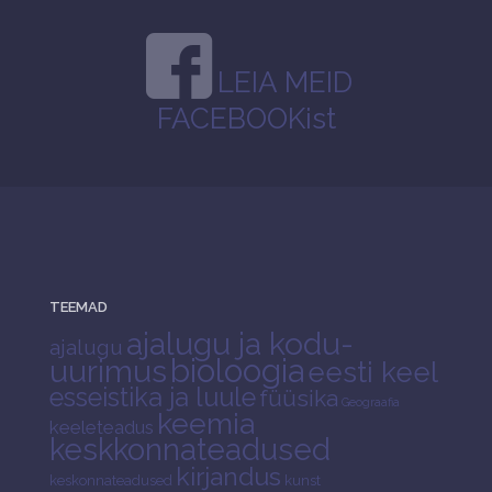
LEIA MEID
FACEBOOKist
TEEMAD
ajalugu ja kodu-
ajalugu
bioloogia
uurimus
eesti keel
esseistika ja luule
füüsika
Geograafia
keemia
keeleteadus
keskkonnateadused
kirjandus
keskonnateadused
kunst