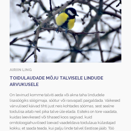
AIRIIN LING
TOIDULAUDADE MÕJU TALVISELE LINDUDE
ARVUKUSELE
On levinud komme talviti aeda või akna taha lindudele
lisasöögiks söögimaja, söötur või rasvapall paigaldada. Väikesed
värvulised käivad tihti just neis kohtades söömas, sest sealne
toidulisa aitab neil pika talve üle elada. Esiteks on tore vaadata,
kuidas leevikesed või tihased koos sagivad, kuid
ornitoloogiahuvilised loevad vaadeldava toidulaua külastajad
kokku, et saada teada, kui palju linde talvel Eestisse jääb. Töö