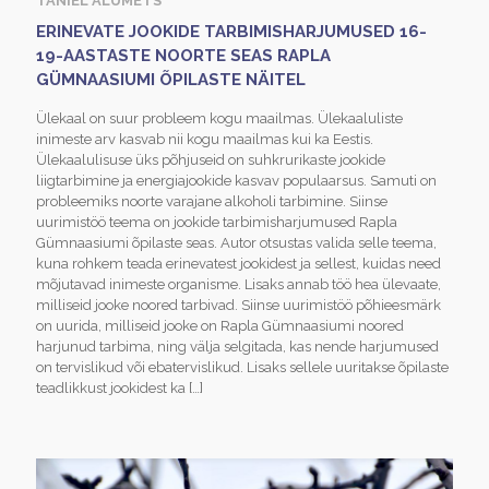
TANIEL ALUMETS
ERINEVATE JOOKIDE TARBIMISHARJUMUSED 16-
19-AASTASTE NOORTE SEAS RAPLA
GÜMNAASIUMI ÕPILASTE NÄITEL
Ülekaal on suur probleem kogu maailmas. Ülekaaluliste
inimeste arv kasvab nii kogu maailmas kui ka Eestis.
Ülekaalulisuse üks põhjuseid on suhkrurikaste jookide
liigtarbimine ja energiajookide kasvav populaarsus. Samuti on
probleemiks noorte varajane alkoholi tarbimine. Siinse
uurimistöö teema on jookide tarbimisharjumused Rapla
Gümnaasiumi õpilaste seas. Autor otsustas valida selle teema,
kuna rohkem teada erinevatest jookidest ja sellest, kuidas need
mõjutavad inimeste organisme. Lisaks annab töö hea ülevaate,
milliseid jooke noored tarbivad. Siinse uurimistöö põhieesmärk
on uurida, milliseid jooke on Rapla Gümnaasiumi noored
harjunud tarbima, ning välja selgitada, kas nende harjumused
on tervislikud või ebatervislikud. Lisaks sellele uuritakse õpilaste
teadlikkust jookidest ka
[…]