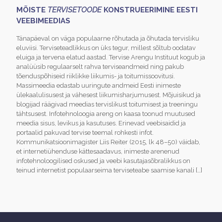
MÕISTE
TERVISETOODE
KONSTRUEERIMINE EESTI
VEEBIMEEDIAS
Tänapäeval on väga populaarne rõhutada ja õhutada tervisliku
eluviisi. Terviseteadlikkus on üks tegur, millest sõltub oodatav
eluiga ja tervena elatud aastad. Tervise Arengu Instituut kogub ja
analüüsib regulaarselt rahva terviseandmeid ning pakub
tõenduspõhiseid riiklikke liikumis- ja toitumissoovitusi.
Massimeedia edastab uuringute andmeid Eesti inimeste
ülekaalulisusest ja vähesest liikumisharjumusest. Mõjuisikud ja
blogijad räägivad meedias tervislikust toitumisest ja treeningu
tähtsusest. Infotehnoloogia areng on kaasa toonud muutused
meedia sisus, levikus ja kasutuses. Erinevad veebisaidid ja
portaalid pakuvad tervise teemal rohkesti infot.
Kommunikatsioonimagister Liis Reiter (2015, lk 48–50) väidab,
et internetiühenduse kättesaadavus, inimeste arenenud
infotehnoloogilised oskused ja veebi kasutajasõbralikkus on
teinud internetist populaarseima terviseteabe saamise kanali
[…]