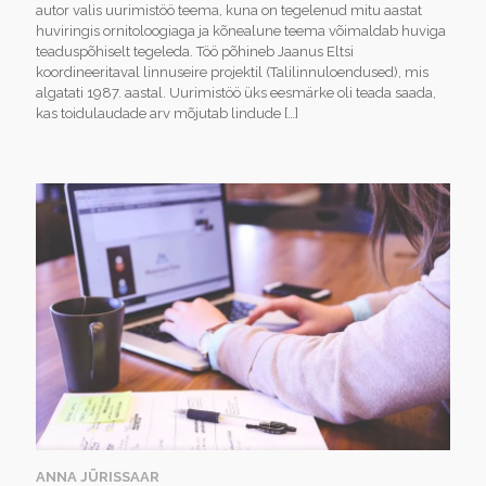
autor valis uurimistöö teema, kuna on tegelenud mitu aastat
huviringis ornitoloogiaga ja kõnealune teema võimaldab huviga
teaduspõhiselt tegeleda. Töö põhineb Jaanus Eltsi
koordineeritaval linnuseire projektil (Talilinnuloendused), mis
algatati 1987. aastal. Uurimistöö üks eesmärke oli teada saada,
kas toidulaudade arv mõjutab lindude
[…]
ANNA JÜRISSAAR