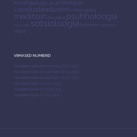
kunstiajalugu ja arhitektuur
Loodusteadused
matemaatika
psühholoogia
meditsiin
muusika
sotsioloogia
toitumine
uurimus
saksa keel
Varia
VIIMASED NUMBRID
Akadeemiake erinumber/2025 (47)
Akadeemiake erinumber/2024 (46)
Akadeemiake erinumber/2023 (45)
Akadeemiake I/2022 (44)
Akadeemiake II/2021 (43)
Akadeemiake I/2021 (42)