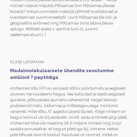
millisel määral mõjutab Põltsamaa linn Põltsamaa jõevee
koostist? Antud uurimistöö materjal põhineb kvalitatiivsel ja
kvantitatiivsel uurimismeetodil. Uuriti Põltsamaa jõe üld- ja
geograafilisi andmeid ning Põltsamaa linna läbiva jõeosa
ajalugu. Mõõdeti alates 1. aprillist kuni 21. juunini
veetemperatuuri
[…]
ELIISE LEISMANN
Madalmolekulaarsete ühendite seostumine
amüloid ? peptiidiga
Alzheimeri tõbi (AT) on vanusest sõltuv pöördumatu ja aeglaselt
süvenev närvisüsteemi haigus. See kahjustab ja tapab aeglaselt
ajurakke, põhjustades ajumahu vähenemist. Haigel tekivad
probleemid mälu, käitumise ja mõttetegevusega. Inimkond
vananeb, mille tõttu AT sagedus järjest tõuseb. Kõige rohkem on
haigus levinud üle 65-aastastel. 2006. aasta andmete järgi põeb
Alzheimeri tõve üle maailma 26,6 miljonit inimest ning 2050.
aastaks ennustatkse, et haigust põeb iga 85. inimene. Hetkel
pole tõhusat ravimit loodud. Kasutusel on ravimid, millel on