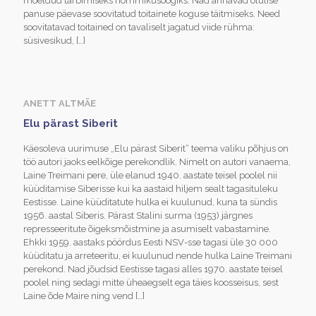
mõeldud tarbimiseks hommikusöögiks. Nad annavad olulise
panuse päevase soovitatud toitainete koguse täitmiseks. Need
soovitatavad toitained on tavaliselt jagatud viide rühma:
süsivesikud,
[…]
ANETT ALTMÄE
Elu pärast Siberit
Käesoleva uurimuse „Elu pärast Siberit“ teema valiku põhjus on
töö autori jaoks eelkõige perekondlik. Nimelt on autori vanaema,
Laine Treimani pere, üle elanud 1940. aastate teisel poolel nii
küüditamise Siberisse kui ka aastaid hiljem sealt tagasituleku
Eestisse. Laine küüditatute hulka ei kuulunud, kuna ta sündis
1956. aastal Siberis. Pärast Stalini surma (1953) järgnes
represseeritute õigeksmõistmine ja asumiselt vabastamine.
Ehkki 1959. aastaks pöördus Eesti NSV-sse tagasi üle 30 000
küüditatu ja arreteeritu, ei kuulunud nende hulka Laine Treimani
perekond. Nad jõudsid Eestisse tagasi alles 1970. aastate teisel
poolel ning sedagi mitte üheaegselt ega täies koosseisus, sest
Laine õde Maire ning vend
[…]