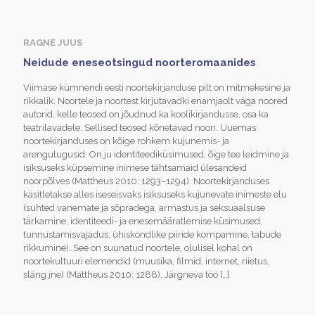
RAGNE JUUS
Neidude eneseotsingud noorteromaanides
Viimase kümnendi eesti noortekirjanduse pilt on mitmekesine ja
rikkalik. Noortele ja noortest kirjutavadki enamjaolt väga noored
autorid, kelle teosed on jõudnud ka koolikirjandusse, osa ka
teatrilavadele. Sellised teosed kõnetavad noori. Uuemas
noortekirjanduses on kõige rohkem kujunemis- ja
arengulugusid. On ju identiteediküsimused, õige tee leidmine ja
isiksuseks küpsemine inimese tähtsamaid ülesandeid
noorpõlves (Mattheus 2010: 1293–1294). Noortekirjanduses
käsitletakse alles iseseisvaks isiksuseks kujunevate inimeste elu
(suhted vanemate ja sõpradega, armastus ja seksuaalsuse
tärkamine, identiteedi- ja enesemääratlemise küsimused,
tunnustamisvajadus, ühiskondlike piiride kompamine, tabude
rikkumine). See on suunatud noortele, olulisel kohal on
noortekultuuri elemendid (muusika, filmid, internet, riietus,
släng jne) (Mattheus 2010: 1288). Järgneva töö
[…]