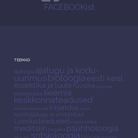
FACEBOOKist
TEEMAD
ajalugu ja kodu-
ajalugu
bioloogia
uurimus
eesti keel
esseistika ja luule
füüsika
Geograafia
keemia
keeleteadus
keskkonnateadused
kirjandus
keskonnateadused
kunst
kunstiajalugu ja arhitektuur
Loodusteadused
matemaatika
psühholoogia
meditsiin
muusika
sotsioloogia
toitumine
uurimus
saksa keel