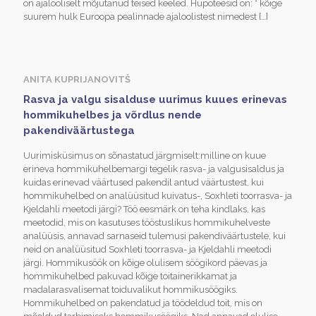
on ajalooliselt mõjutanud teised keeled. Hüpoteesid on: * kõige
suurem hulk Euroopa pealinnade ajaloolistest nimedest
[…]
ANITA KUPRIJANOVITŠ
Rasva ja valgu sisalduse uurimus kuues erinevas
hommikuhelbes ja võrdlus nende
pakendiväärtustega
Uurimisküsimus on sõnastatud järgmiselt:milline on kuue
erineva hommikuhelbemargi tegelik rasva- ja valgusisaldus ja
kuidas erinevad väärtused pakendil antud väärtustest, kui
hommikuhelbed on analüüsitud kuivatus-, Soxhleti toorrasva- ja
Kjeldahli meetodi järgi? Töö eesmärk on teha kindlaks, kas
meetodid, mis on kasutuses tööstuslikus hommikuhelveste
analüüsis, annavad sarnaseid tulemusi pakendiväärtustele, kui
neid on analüüsitud Soxhleti toorrasva- ja Kjeldahli meetodi
järgi. Hommikusöök on kõige olulisem söögikord päevas ja
hommikuhelbed pakuvad kõige toitainerikkamat ja
madalarasvalisemat toiduvalikut hommikusöögiks.
Hommikuhelbed on pakendatud ja töödeldud toit, mis on