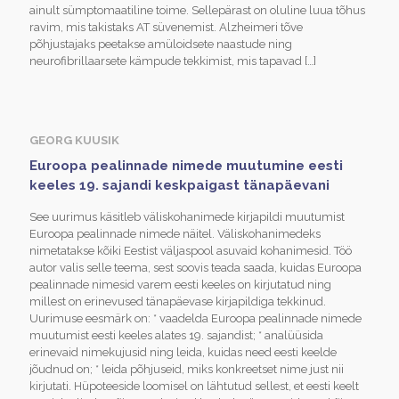
ainult sümptomaatiline toime. Sellepärast on oluline luua tõhus
ravim, mis takistaks AT süvenemist. Alzheimeri tõve
põhjustajaks peetakse amüloidsete naastude ning
neurofibrillaarsete kämpude tekkimist, mis tapavad
[…]
GEORG KUUSIK
Euroopa pealinnade nimede muutumine eesti
keeles 19. sajandi keskpaigast tänapäevani
See uurimus käsitleb väliskohanimede kirjapildi muutumist
Euroopa pealinnade nimede näitel. Väliskohanimedeks
nimetatakse kõiki Eestist väljaspool asuvaid kohanimesid. Töö
autor valis selle teema, sest soovis teada saada, kuidas Euroopa
pealinnade nimesid varem eesti keeles on kirjutatud ning
millest on erinevused tänapäevase kirjapildiga tekkinud.
Uurimuse eesmärk on: * vaadelda Euroopa pealinnade nimede
muutumist eesti keeles alates 19. sajandist; * analüüsida
erinevaid nimekujusid ning leida, kuidas need eesti keelde
jõudnud on; * leida põhjuseid, miks konkreetset nime just nii
kirjutati. Hüpoteeside loomisel on lähtutud sellest, et eesti keelt