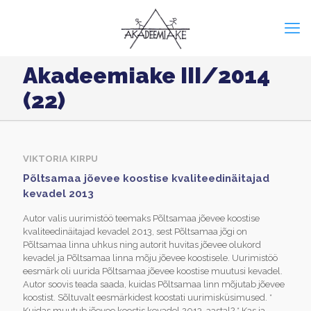
Akadeemiake III/2014
(22)
VIKTORIA KIRPU
Põltsamaa jõevee koostise kvaliteedinäitajad
kevadel 2013
Autor valis uurimistöö teemaks Põltsamaa jõevee koostise
kvaliteedinäitajad kevadel 2013, sest Põltsamaa jõgi on
Põltsamaa linna uhkus ning autorit huvitas jõevee olukord
kevadel ja Põltsamaa linna mõju jõevee koostisele. Uurimistöö
eesmärk oli uurida Põltsamaa jõevee koostise muutusi kevadel.
Autor soovis teada saada, kuidas Põltsamaa linn mõjutab jõevee
koostist. Sõltuvalt eesmärkidest koostati uurimisküsimused. *
Kuidas muutub jõevee koostis kevadel 2013. aastal? * Kas ja