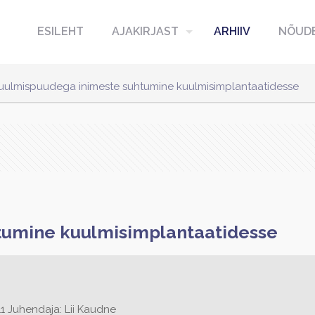
ESILEHT
AJAKIRJAST
ARHIIV
NÕUDE
uulmispuudega inimeste suhtumine kuulmisimplantaatidesse
tumine kuulmisimplantaatidesse
 Juhendaja: Lii Kaudne