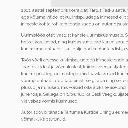
2013. aastal septembris korraldati Tartus Tasku aatri
aga kõlama väide, et kuulmispuudega inimesed ei poo
inimeste kohta rohkem teada saada on autor otsusta
Uurimistöös otsiti vastust kahele uurimisküsimusele
hetkel kasutavad, ning kuidas suhtuvad kuulmispuud
kuulmisimplantaadist, kui palju nad implantaadist ja
Töös võeti arvesse kuulmispuuetega inimeste enda arv
teada viisidest ja võimalustest, kuidas vaegkuuljat
kuulmispuudega inimestega, mis teavitaks neid kuulm
või implantaadi tööd täpsemalt selgitada ning sellel
plussid ja miinused, mis võiksid olla abiks tehiselu
juhendaja. Sellega on tutvunud ka Eesti Vaegkuuljate 
viis vabas vormis küsimused.
Autor soovib tänada Tartumaa Kurtide Ühingu esimeest, 
võimalikuks osutunud.