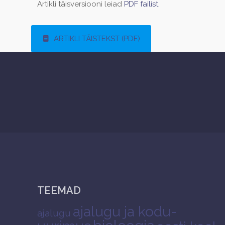
Artikli täisversiooni leiad
PDF failist
.
ARTIKLI TÄISTEKST (PDF)
TEEMAD
ajalugu ja kodu-
ajalugu