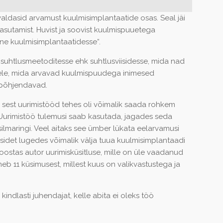
avaldasid arvamust kuulmisimplantaatide osas. Seal jäi
sutamist. Huvist ja soovist kuulmispuuetega
ne kuulmisimplantaatidesse“.
 suhtlusmeetoditesse ehk suhtlusviisidesse, mida nad
lele, mida arvavad kuulmispuudega inimesed
i põhjendavad.
, sest uurimistööd tehes oli võimalik saada rohkem
 Uurimistöö tulemusi saab kasutada, jagades seda
lmaringi. Veel aitaks see ümber lükata eelarvamusi
isidet lugedes võimalik välja tuua kuulmisimplantaadi
oostas autor uurimisküsitluse, mille on üle vaadanud
eb 11 küsimusest, millest kuus on valikvastustega ja
kindlasti juhendajat, kelle abita ei oleks töö