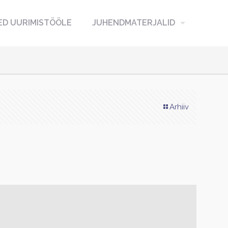
D UURIMISTÖÖLE
JUHENDMATERJALID
Arhiiv