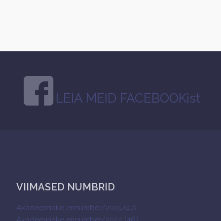
LEIA MEID FACEBOOKist
VIIMASED NUMBRID
Akadeemiake erinumber/2025 (47)
Akadeemiake erinumber/2024 (46)