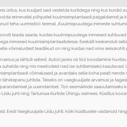
umis üritus, kus kuuljad said vestelda kurtidega ning kus kurdid 
lda erinevatel põhjustel kuulmisimplantaadi paigaldamist ja ka
nud teha uurimistöö teemal „Kuulmispuudega inimeste suhtumi
. Sooviti teada saada, kuidas kuulmispuudega inimesed suhtuvad
ega inimesed kuulmisimplantaatidesse. Eeskätt keskenduti sel
 selle võimalustest teadlikud on ning kuidas nad oma seisukoht
amus ja lähtuti sellest. Autori jaoks oli töö koostamine huvitav
ega suhelda ning mis meetodeid nad ise suhtlemiseks kasutavad.
isimplantaadi võimalusest ja avardaks selle koha pealt nende si
e tähelepanu juhtida. Teiseks on vaegkuuljate arvamusi ja tagas
ndi parandamisel ja uuendamisel. Töö eesmärkide saavutamiseks k
Liidu juht ning Tartumaa Kurtide Ühingu esimees. Küsitlus koosn
Eesti Vaegkuuljate Liidu juhti, kõiki küsitlusele vastanuid ning 