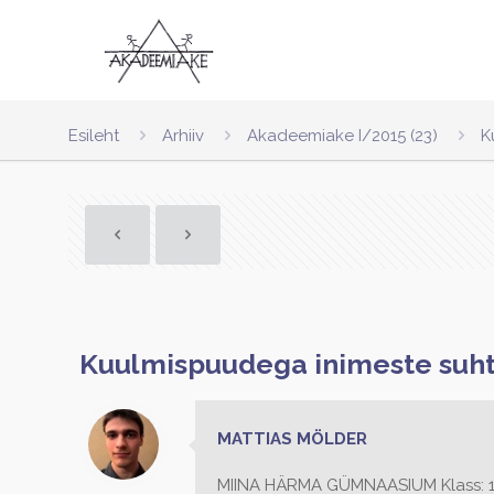
Esileht
Arhiiv
Akadeemiake I/2015 (23)
K
Kuulmispuudega inimeste suh
MATTIAS MÖLDER
MIINA HÄRMA GÜMNAASIUM Klass: 11