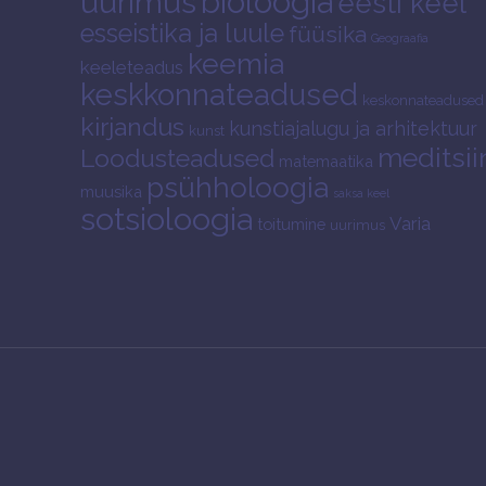
bioloogia
uurimus
eesti keel
esseistika ja luule
füüsika
Geograafia
keemia
keeleteadus
keskkonnateadused
keskonnateadused
kirjandus
kunstiajalugu ja arhitektuur
kunst
meditsii
Loodusteadused
matemaatika
psühholoogia
muusika
saksa keel
sotsioloogia
Varia
toitumine
uurimus