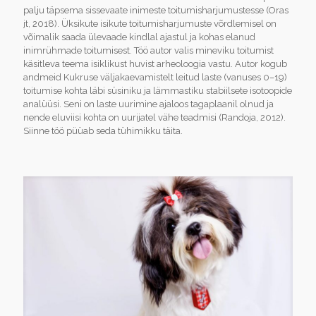
palju täpsema sissevaate inimeste toitumisharjumustesse (Oras
jt, 2018). Üksikute isikute toitumisharjumuste võrdlemisel on
võimalik saada ülevaade kindlal ajastul ja kohas elanud
inimrühmade toitumisest. Töö autor valis mineviku toitumist
käsitleva teema isiklikust huvist arheoloogia vastu. Autor kogub
andmeid Kukruse väljakaevamistelt leitud laste (vanuses 0–19)
toitumise kohta läbi süsiniku ja lämmastiku stabiilsete isotoopide
analüüsi. Seni on laste uurimine ajaloos tagaplaanil olnud ja
nende eluviisi kohta on uurijatel vähe teadmisi (Randoja, 2012).
Siinne töö püüab seda tühimikku täita.