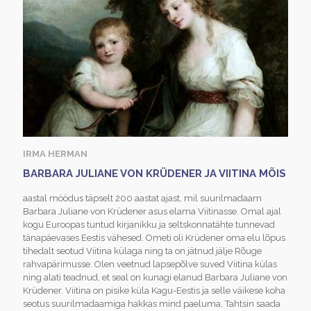
IRMA HERMAN
BARBARA JULIANE VON KRÜDENER JA VIITINA MÕIS
aastal möödus täpselt 200 aastat ajast, mil suurilmadaam
Barbara Juliane von Krüdener asus elama Viitinasse. Omal ajal
kogu Euroopas tuntud kirjanikku ja seltskonnatähte tunnevad
tänapäevases Eestis vähesed. Ometi oli Krüdener oma elu lõpus
tihedalt seotud Viitina külaga ning ta on jätnud jälje Rõuge
rahvapärimusse. Olen veetnud lapsepõlve suved Viitina külas
ning alati teadnud, et seal on kunagi elanud Barbara Juliane von
Krüdener. Viitina on pisike küla Kagu-Eestis ja selle väikese koha
seotus suurilmadaamiga hakkas mind paeluma. Tahtsin saada