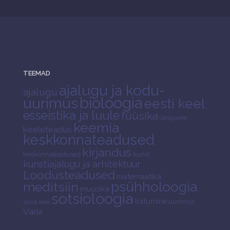
TEEMAD
ajalugu ja kodu-
ajalugu
bioloogia
uurimus
eesti keel
esseistika ja luule
füüsika
Geograafia
keemia
keeleteadus
keskkonnateadused
kirjandus
keskonnateadused
kunst
kunstiajalugu ja arhitektuur
Loodusteadused
matemaatika
psühholoogia
meditsiin
muusika
sotsioloogia
toitumine
uurimus
saksa keel
Varia