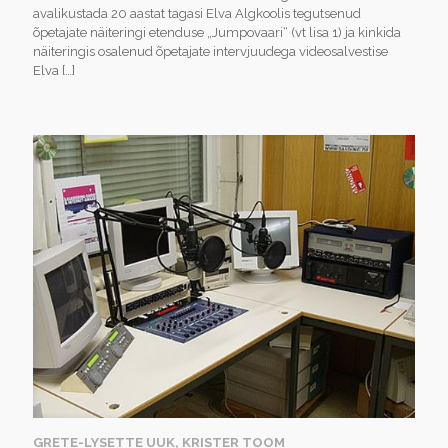
avalikustada 20 aastat tagasi Elva Algkoolis tegutsenud
õpetajate näiteringi etenduse „Jumpovaari“ (vt lisa 1) ja kinkida
näiteringis osalenud õpetajate intervjuudega videosalvestise
Elva
[…]
GRETE-LYSETTE UUK, KRISTER TOOM