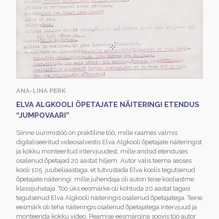
ANA-LINA PERK
ELVA ALGKOOLI ÕPETAJATE NÄITERINGI ETENDUS
“JUMPOVAARI”
Siinne uurimistöö on praktiline töö, mille raames valmis
digitaliseeritud videosalvestis Elva Algkooli õpetajate näiteringist
ja kokku monteeritud intervjuudest, mille andsid etenduses
osalenud õpetajad 20 aastat hiljem. Autor valis teema seoses
kooli 105. juubeliaastaga, et tutvustada Elva koolis tegutsenud
õpetajate näiteringi, mille juhendaja oli autori teise kooliastme
klassijuhataja. Töö üks eesmärke oli kohtuda 20 aastat tagasi
tegutsenud Elva Algkooli näiteringis osalenud õpetajatega. Teine
eesmärk oli teha näiteringis osalenud õpetajatega intervjuud ja
monteerida kokku video. Peamise eesmärgina soovis töö autor