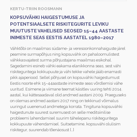
KERTU-TRIIN ROOSMANN
KOPSUVÄHKI HAIGESTUMUSE JA
POTENTSIAALSETE RISKITEGURITE LEVIKU
MUUTUSTE VAHELISED SEOSED 15–44 AASTASTE
INIMESTE SEAS EESTIS AASTATEL 1980–2017
Vähktõbi on maailmas südame- ja veresoonkonnahaiguste järel
peamine surmapõhjus ning kopsuvähk on pahaloomulistest
vähkkasvajatest surma põhjustajana maailmas esikohal.
Sagedamini esineb vähki eakama elanikkonna seas, sest vähi
riskiteguritega kokkupuute ja vähi tekke vahele jääb enamasti
pikk ajaperiood. Sellel põhjusel on kopsuvähki haigestumust
Eestis noorte ehk 15–44aastaste inimeste seas võrdlemisi vähe
uuritud. Esimene ja viimane teemat käsitlev uuring tehti 2014.
aastal, kui kättesaadaval olid andmed aastani 2009. Praeguseks
on olemas andmed aastani 2017 ning on tekkinud võimalus
uuringut uuenenud andmetega korrata. Tingituna kopsuvähki
haigestunute suurest suremusest on selle meditsiinilise
probleemi lahendamisel suurim tähelepanu riskiteguritega
kokkupuute vähendamisel. Suitsetamine, kopsuvähi olulisim
riskitegur, suurendab tõenäosust
[…]