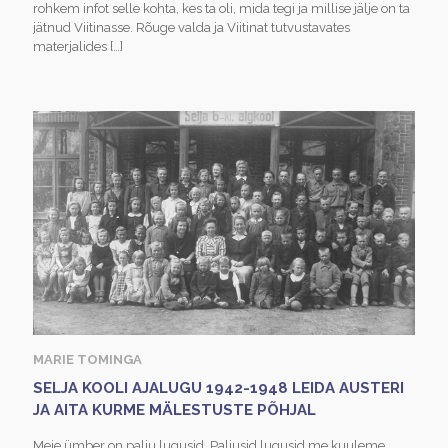
rohkem infot selle kohta, kes ta oli, mida tegi ja millise jälje on ta
jätnud Viitinasse. Rõuge valda ja Viitinat tutvustavates
materjalides
[…]
MARIE TOMINGA
SELJA KOOLI AJALUGU 1942-1948 LEIDA AUSTERI
JA AITA KURME MÄLESTUSTE PÕHJAL
Meie ümber on palju lugusid. Paljusid lugusid me kuuleme,