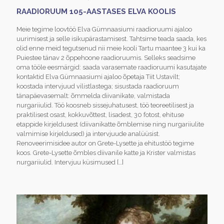
RAADIORUUM 105-AASTASES ELVA KOOLIS
Meie tegime loovtöö Elva Gümnaasiumi raadioruumi ajaloo
uurimisest ja selle isikupärastamisest. Tahtsime teada saada, kes
olid enne meid tegutsenud nii meie kooli Tartu maantee 3 kui ka
Puiestee tänav 2 õppehoone raadioruumis. Selleks seadsime
oma tööle eesmärgid: saada varasemate raadioruumi kasutajate
kontaktid Elva Gümnaasiumi ajaloo õpetaja Tiit Ustavilt;
koostada intervjuud vilistlastega; sisustada raadioruum
tänapäevasemalt: õmmelda diivanikate, valmistada
nurgariiulid. Töö koosneb sissejuhatusest, töö teoreetilisest ja
praktilisest osast, kokkuvõttest, lisadest, 30 fotost, ehituse
etappide kirjeldusest (diivanikatte õmblemise ning nurgariiulite
valmimise kirjeldused) ja intervjuude analüüsist.
Renoveerimisidee autor on Grete-Lysette ja ehitustöö tegime
koos. Grete-Lysette õmbles diivanile katte ja Krister valmistas
nurgariiulid. Intervjuu küsimused
[…]