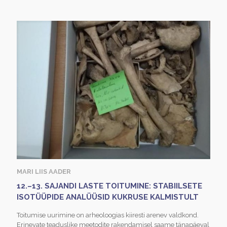
MARI LIIS AADER
12.–13. SAJANDI LASTE TOITUMINE: STABIILSETE
ISOTÜÜPIDE ANALÜÜSID KUKRUSE KALMISTULT
Toitumise uurimine on arheoloogias kiiresti arenev valdkond.
Erinevate teaduslike meetodite rakendamisel saame tänapäeval