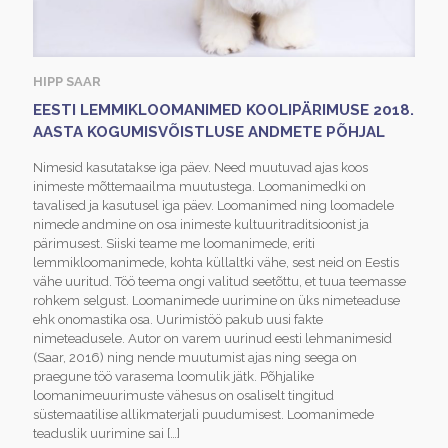
HIPP SAAR
EESTI LEMMIKLOOMANIMED KOOLIPÄRIMUSE 2018.
AASTA KOGUMISVÕISTLUSE ANDMETE PÕHJAL
Nimesid kasutatakse iga päev. Need muutuvad ajas koos
inimeste mõttemaailma muutustega. Loomanimedki on
tavalised ja kasutusel iga päev. Loomanimed ning loomadele
nimede andmine on osa inimeste kultuuritraditsioonist ja
pärimusest. Siiski teame me loomanimede, eriti
lemmikloomanimede, kohta küllaltki vähe, sest neid on Eestis
vähe uuritud. Töö teema ongi valitud seetõttu, et tuua teemasse
rohkem selgust. Loomanimede uurimine on üks nimeteaduse
ehk onomastika osa. Uurimistöö pakub uusi fakte
nimeteadusele. Autor on varem uurinud eesti lehmanimesid
(Saar, 2016) ning nende muutumist ajas ning seega on
praegune töö varasema loomulik jätk. Põhjalike
loomanimeuurimuste vähesus on osaliselt tingitud
süstemaatilise allikmaterjali puudumisest. Loomanimede
teaduslik uurimine sai
[…]