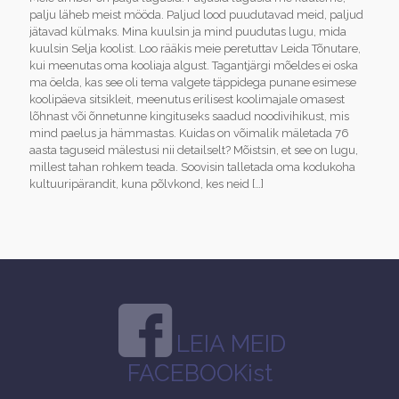
palju läheb meist mööda. Paljud lood puudutavad meid, paljud
jätavad külmaks. Mina kuulsin ja mind puudutas lugu, mida
kuulsin Selja koolist. Loo rääkis meie peretuttav Leida Tõnutare,
kui meenutas oma kooliaja algust. Tagantjärgi mõeldes ei oska
ma öelda, kas see oli tema valgete täppidega punane esimese
koolipäeva sitsikleit, meenutus erilisest koolimajale omasest
lõhnast või õnnetunne kingituseks saadud noodivihikust, mis
mind paelus ja hämmastas. Kuidas on võimalik mäletada 76
aasta taguseid mälestusi nii detailselt? Mõistsin, et see on lugu,
millest tahan rohkem teada. Soovisin talletada oma kodukoha
kultuuripärandit, kuna põlvkond, kes neid
[…]
LEIA MEID
FACEBOOKist