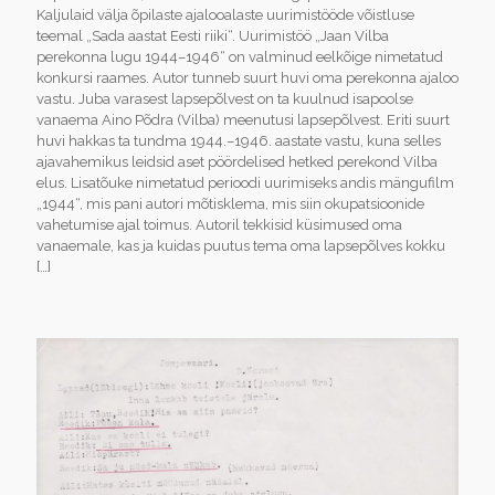
Kaljulaid välja õpilaste ajalooalaste uurimistööde võistluse
teemal „Sada aastat Eesti riiki“. Uurimistöö „Jaan Vilba
perekonna lugu 1944–1946“ on valminud eelkõige nimetatud
konkursi raames. Autor tunneb suurt huvi oma perekonna ajaloo
vastu. Juba varasest lapsepõlvest on ta kuulnud isapoolse
vanaema Aino Põdra (Vilba) meenutusi lapsepõlvest. Eriti suurt
huvi hakkas ta tundma 1944.–1946. aastate vastu, kuna selles
ajavahemikus leidsid aset pöördelised hetked perekond Vilba
elus. Lisatõuke nimetatud perioodi uurimiseks andis mängufilm
„1944“, mis pani autori mõtisklema, mis siin okupatsioonide
vahetumise ajal toimus. Autoril tekkisid küsimused oma
vanaemale, kas ja kuidas puutus tema oma lapsepõlves kokku
[…]