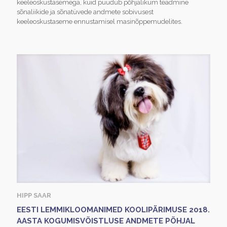
keeleoskustasemega, kuid puudub põhjalikum teadmine
sõnaliikide ja sõnatüvede andmete sobivusest
keeleoskustaseme ennustamisel masinõppemudelites.
HIPP SAAR
EESTI LEMMIKLOOMANIMED KOOLIPÄRIMUSE 2018.
AASTA KOGUMISVÕISTLUSE ANDMETE PÕHJAL