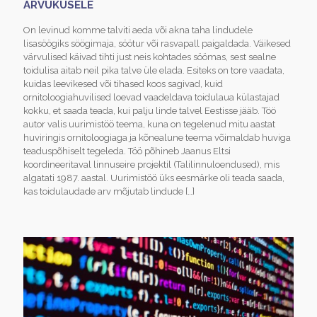
ARVUKUSELE
On levinud komme talviti aeda või akna taha lindudele
lisasöögiks söögimaja, söötur või rasvapall paigaldada. Väikesed
värvulised käivad tihti just neis kohtades söömas, sest sealne
toidulisa aitab neil pika talve üle elada. Esiteks on tore vaadata,
kuidas leevikesed või tihased koos sagivad, kuid
ornitoloogiahuvilised loevad vaadeldava toidulaua külastajad
kokku, et saada teada, kui palju linde talvel Eestisse jääb. Töö
autor valis uurimistöö teema, kuna on tegelenud mitu aastat
huviringis ornitoloogiaga ja kõnealune teema võimaldab huviga
teaduspõhiselt tegeleda. Töö põhineb Jaanus Eltsi
koordineeritaval linnuseire projektil (Talilinnuloendused), mis
algatati 1987. aastal. Uurimistöö üks eesmärke oli teada saada,
kas toidulaudade arv mõjutab lindude
[…]