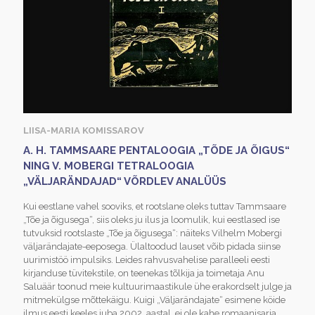
LIISA-MARIA KOMISSAROV
A. H. TAMMSAARE PENTALOOGIA „TÕDE JA ÕIGUS“
NING V. MOBERGI TETRALOOGIA
„VÄLJARÄNDAJAD“ VÕRDLEV ANALÜÜS
Kui eestlane vahel sooviks, et rootslane oleks tuttav Tammsaare
„Tõe ja õigusega“, siis oleks ju ilus ja loomulik, kui eestlased ise
tutvuksid rootslaste „Tõe ja õigusega“: näiteks Vilhelm Mobergi
väljarändajate-eeposega. Ülaltoodud lauset võib pidada siinse
uurimistöö impulsiks. Leides rahvusvahelise paralleeli eesti
kirjanduse tüvitekstile, on teenekas tõlkija ja toimetaja Anu
Saluäär toonud meie kultuurimaastikule ühe erakordselt julge ja
mitmekülgse mõttekäigu. Kuigi „Väljarändajate“ esimene köide
ilmus eesti keeles juba 2002. aastal, ei ole kahe romaanisarja