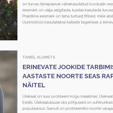
on turvas tänapäeval vähekasutatud looduslik ress
eesmärk on välja selgitada, kuidas kasutada turva
Praktiline eesmärk on teha turbast filtreid, mille abi
Uurimistöös kasutatakse katsete tegemisel 4 erinev
TANIEL ALUMETS
ERINEVATE JOOKIDE TARBIM
AASTASTE NOORTE SEAS RA
NÄITEL
Ülekaal on suur probleem kogu maailmas. Ülekaalul
Eestis. Ülekaalulisuse üks põhjuseid on suhkrurikas
populaarsus. Samuti on probleemiks noorte varajan