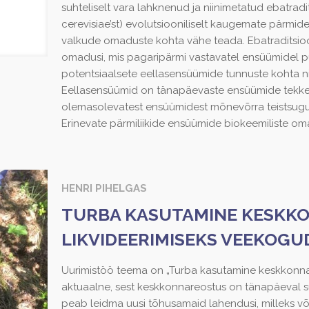
suhteliselt vara lahknenud ja niinimetatud ebatrad
cerevisiae’st) evolutsiooniliselt kaugemate pärmid
valkude omaduste kohta vähe teada. Ebatraditsioon
omadusi, mis pagaripärmi vastavatel ensüümidel 
potentsiaalsete eellasensüümide tunnuste kohta 
Eellasensüümid on tänapäevaste ensüümide tekkel 
olemasolevatest ensüümidest mõnevõrra teistsugu
Erinevate pärmiliikide ensüümide biokeemiliste o
HENRI PIHELGAS
TURBA KASUTAMINE KESKK
LIKVIDEERIMISEKS VEEKOGU
Uurimistöö teema on „Turba kasutamine keskkonnar
aktuaalne, sest keskkonnareostus on tänapäeval su
peab leidma uusi tõhusamaid lahendusi, milleks võib