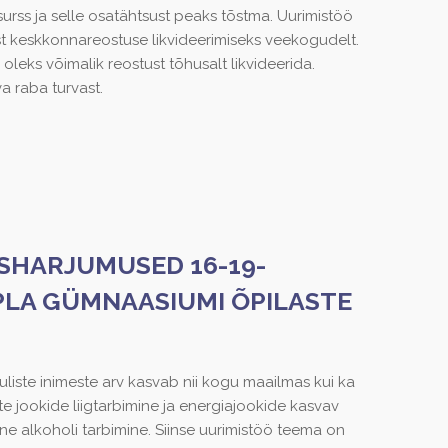
urss ja selle osatähtsust peaks tõstma. Uurimistöö
st keskkonnareostuse likvideerimiseks veekogudelt.
l oleks võimalik reostust tõhusalt likvideerida.
a raba turvast.
ISHARJUMUSED 16-19-
PLA GÜMNAASIUMI ÕPILASTE
iste inimeste arv kasvab nii kogu maailmas kui ka
te jookide liigtarbimine ja energiajookide kasvav
e alkoholi tarbimine. Siinse uurimistöö teema on