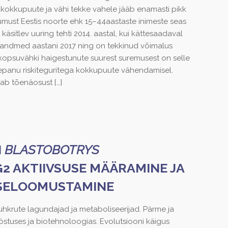
 kokkupuute ja vähi tekke vahele jääb enamasti pikk
umust Eestis noorte ehk 15–44aastaste inimeste seas
äsitlev uuring tehti 2014. aastal, kui kättesaadaval
andmed aastani 2017 ning on tekkinud võimalus
opsuvähki haigestunute suurest suremusest on selle
lepanu riskiteguritega kokkupuute vähendamisel.
ndab tõenäosust
[…]
I
BLASTOBOTRYS
2 AKTIIVSUSE MÄÄRAMINE JA
ISELOOMUSTAMINE
uhkrute lagundajad ja metaboliseerijad. Pärme ja
östuses ja biotehnoloogias. Evolutsiooni käigus