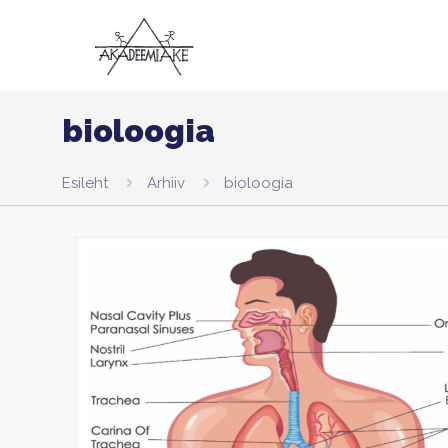
bioloogia
Esileht
Arhiiv
bioloogia