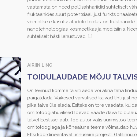
vaatamata on need polüsahhariidid suhteliselt väh
fruktaanides suurt potentsiaali just funktsionaals
võimalikele kasutusaladele toidus, on fruktaanidel
nanotehnoloogias, kosmeetikas ja meditsiinis. Nee
suhteliselt hästi lahustuvad,
[…]
AIRIIN LING
TOIDULAUDADE MÕJU TALVI
On levinud komme talviti aeda või akna taha lindud
paigaldada. Väikesed värvulised käivad tihti just n
pika talve üle elada. Esiteks on tore vaadata, kuid
ornitoloogiahuvilised loevad vaadeldava toidulaua 
talvel Eestisse jääb. Töö autor valis uurimistöö te
ornitoloogiaga ja kõnealune teema võimaldab huv
Eltsi koordineeritaval linnuseire projektil (Talilinnu