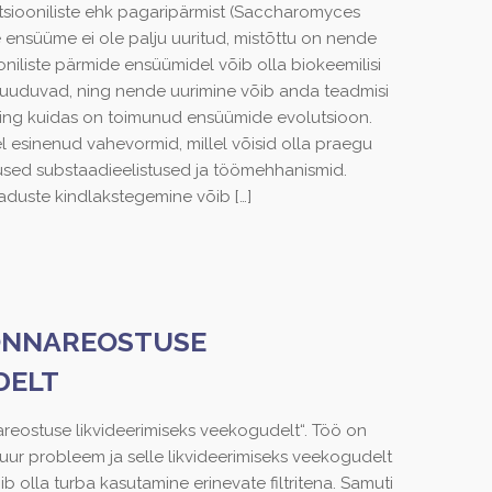
itsiooniliste ehk pagaripärmist (Saccharomyces
e ensüüme ei ole palju uuritud, mistõttu on nende
iliste pärmide ensüümidel võib olla biokeemilisi
puuduvad, ning nende uurimine võib anda teadmisi
ning kuidas on toimunud ensüümide evolutsioon.
esinenud vahevormid, millel võisid olla praegu
sed substaadieelistused ja töömehhanismid.
maduste kindlakstegemine võib
[…]
ONNAREOSTUSE
DELT
eostuse likvideerimiseks veekogudelt“. Töö on
ur probleem ja selle likvideerimiseks veekogudelt
 olla turba kasutamine erinevate filtritena. Samuti