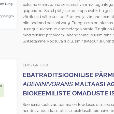
eakama elanikkonna seas, sest vähi riskiteguritega
ajaperiood. Sellel põhjusel on kopsuvähki haigest
võrdlemisi vähe uuritud. Esimene ja viimane teemat k
olid andmed aastani 2009. Praeguseks on olemas 
uuringut uuenenud andmetega korrata. Tingituna k
meditsiinilise probleemi lahendamisel suurim tähe
Suitsetamine, kopsuvähi olulisim riskitegur, suure
ELIIS GRIGOR
EBATRADITSIOONILISE PÄRM
ADENINIVORANS
MALTAASI AG
BIOKEEMILISTE OMADUSTE 
Seeneriiki kuuluvad pärmid on looduses olulised s
nende saadusi kasutatakse laialdaselt toiduainetö