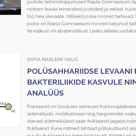
jookide tarbimisharjumused Rapla Gümnaasiumi õpil
rohkem teada erinevatest jookidest ja sellest, ku
töö hea ülevaate, milliseid jooke noored tarbivad. 
jooke on Rapla Gümnaasiumi noored harjunud tarbi
tervislikud või ebatervislikud. Lisaks sellele uuritak
SOFIA MARLENE HAUG
POLÜSAHHARIIDSE LEVAANI 
BAKTERILIIKIDE KASVULE N
ANALÜÜS
Fruktaanid on looduses esinevad fruktoosijääkides
sidemetüübi, molekulmassi ning hargnemiste osaka
olevast sidemetüübist saab fruktaanid jagada kolm
fruktaanid. Kuna mitmed tähtsad põllukultuurid sis
puudu fruktaanid ka meie toidulaualt. Näiteks on neid