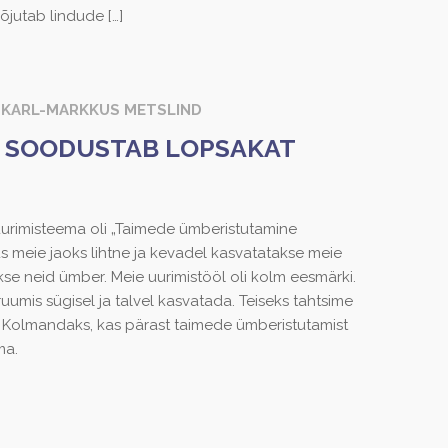
õjutab lindude
[…]
, KARL-MARKKUS METSLIND
 SOODUSTAB LOPSAKAT
uurimisteema oli „Taimede ümberistutamine
 meie jaoks lihtne ja kevadel kasvatatakse meie
kse neid ümber. Meie uurimistööl oli kolm eesmärki.
uumis sügisel ja talvel kasvatada. Teiseks tahtsime
. Kolmandaks, kas pärast taimede ümberistutamist
ma.