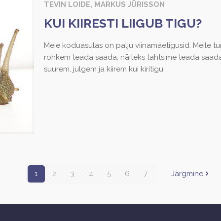
TEVIN LOIDE, MARKUS JÜRISSON
KUI KIIRESTI LIIGUB TIGU?
Meie koduasulas on palju viinamäetigusid. Meile tu
rohkem teada saada, näiteks tahtsime teada saada, k
suurem, julgem ja kiirem kui kiritigu.
1
2
3
4
5
6
7
Järgmine