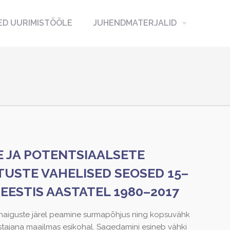
D UURIMISTÖÖLE
JUHENDMATERJALID
 JA POTENTSIAALSETE
TUSTE VAHELISED SEOSED 15–
 EESTIS AASTATEL 1980–2017
aiguste järel peamine surmapõhjus ning kopsuvähk
tajana maailmas esikohal. Sagedamini esineb vähki