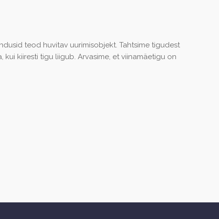
ndusid teod huvitav uurimisobjekt. Tahtsime tigudest
ui kiiresti tigu liigub. Arvasime, et viinamäetigu on