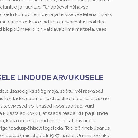
etuntud ja -uuritud. Tänapäeval nähakse
ete toidu komponentidena ja tervisetoodetena. Lisaks
 muidki potentsiaalseid kasutusvõimalusi näiteks
d biopolümeerid on valdavalt ilma maitseta, vees
SELE LINDUDE ARVUKUSELE
ele lisasöögiks söögimaja, söötur või rasvapall
eis kohtades söömas, sest sealne toidulisa aitab neil
as leevikesed või tihased koos sagivad, kuid
külastajad kokku, et saada teada, kui palju linde
ema, kuna on tegelenud mitu aastat huviringis
iga teaduspõhiselt tegeleda. Töö põhineb Jaanus
loendused), mis algatati 1987. aastal. Uurimistöö üks