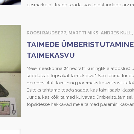
eesmärke oli teada saada, kas toidulaudade arv m
ROOSI RAUDSEPP, MARTTI MIKS, ANDRES KULL
TAIMEDE ÜMBERISTUTAMINE
TAIMEKASVU
Meie meeskonna (Minecrafti kuninglik aiatööstus) 
soodustab lopsakat taimekasvu.“ See teema tundus
peredes alati taimi ning paremaks kasvuks istutata
Esiteks tahtsime teada saada, kas taimi saab klassir
uurida, kas kõik taimed kuivavad ümberistutamisel
topsidesse hakkavad meie taimed paremini kasva