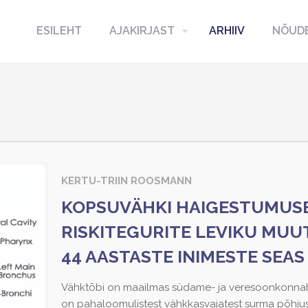
ESILEHT
AJAKIRJAST
ARHIIV
NÕUDE
KERTU-TRIIN ROOSMANN
KOPSUVÄHKI HAIGESTUMUSE
RISKITEGURITE LEVIKU MUU
44 AASTASTE INIMESTE SEAS
Vähktõbi on maailmas südame- ja veresoonkonnah
on pahaloomulistest vähkkasvajatest surma põhjus