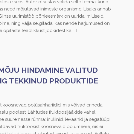
aste seas. Autor otsustas valida selle teema, kuna
idas need mõjutavad inimeste organisme. Lisaks annab
Siinse uurimistöö põhieesmärk on uurida, milliseid
ma, ning välja selgitada, kas nende harjumused on
se õpilaste teadlikkust jookidest ka
[…]
MÕJU HINDAMINE VALITUD
ING TEKKINUD PRODUKTIDE
t koosnevad polüsahhariidid, mis võivad erineda
alu poolest. Lähtudes fruktoosijääkide vahel
e suuremasse rühma: inuliinid, levaanid ja segatüüpi
aldavad fruktoosist koosnevaid polümeere, siis ei
 leitud kaerast, sibulast, nisust ja sparglist. Sellele