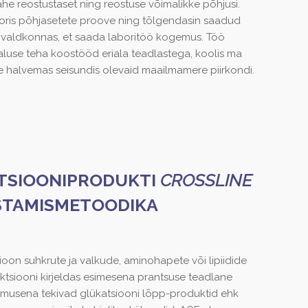
ahe reostustaset ning reostuse võimalikke põhjusi.
aboris põhjasetete proove ning tõlgendasin saadud
e valdkonnas, et saada laboritöö kogemus. Töö
aluse teha koostööd eriala teadlastega, koolis ma
 halvemas seisundis olevaid maailmamere piirkondi.
ATSIOONIPRODUKTI
CROSSLINE
ASTAMISMETOODIKA
ioon suhkrute ja valkude, aminohapete või lipiidide
ktsiooni kirjeldas esimesena prantsuse teadlane
ulemusena tekivad glükatsiooni lõpp-produktid ehk