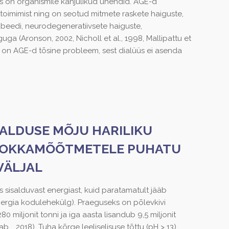
s on organismile kahjulikud ühendid. AGE-d
toimimist ning on seotud mitmete raskete haiguste,
iabeedi, neurodegeneratiivsete haiguste,
uga (Aronson, 2002, Nicholl et al., 1998, Mallipattu et
oks on AGE-d tõsine probleem, sest dialüüs ei asenda
SALDUSE MÕJU HARILIKU
) OKKAMÕÕTMETELE PUHATU
VÄLJAL
s sisalduvast energiast, kuid paratamatult jääb
Energia kodulehekülg). Praeguseks on põlevkivi
 miljonit tonni ja iga aasta lisandub 9,5 miljonit
tab…, 2018). Tuha kõrge leeliselisuse tõttu (pH > 13)