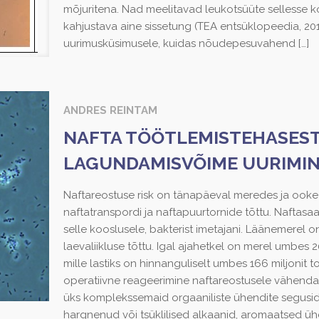
mõjuritena. Nad meelitavad leukotsüüte sellesse k
kahjustava aine sissetung (TEA entsüklopeedia, 201
uurimusküsimusele, kuidas nõudepesuvahend
[…]
ANDRES REINTAM
NAFTA TÖÖTLEMISTEHASEST
LAGUNDAMISVÕIME UURIMI
Naftareostuse risk on tänapäeval meredes ja ooke
naftatranspordi ja naftapuurtornide tõttu. Nafta
selle kooslusele, bakterist imetajani. Läänemerel 
laevaliikluse tõttu. Igal ajahetkel on merel umbes 
mille lastiks on hinnanguliselt umbes 166 miljonit 
operatiivne reageerimine naftareostusele vähenda
üks komplekssemaid orgaaniliste ühendite segusid
hargnenud või tsüklilised alkaanid, aromaatsed üh