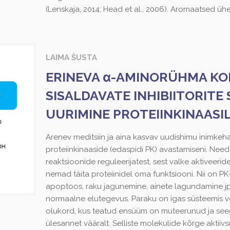
(Lenskaja, 2014; Head et al., 2006). Aromaatsed üh
LAIMA ŠUSTA
ERINEVA α-AMINORÜHMA KON
SISALDAVATE INHIBIITORITE
UURIMINE PROTEIINKINAASIL
Arenev meditsiin ja aina kasvav uudishimu inimkeha 
proteiinkinaaside (edaspidi PK) avastamiseni. Nee
reaktsioonide reguleerijatest, sest valke aktiveeri
nemad täita proteiinidel oma funktsiooni. Nii on P
apoptoos, raku jagunemine, ainete lagundamine j
normaalne elutegevus. Paraku on igas süsteemis v
olukord, kus teatud ensüüm on muteerunud ja see
ülesannet vääralt. Selliste molekulide kõrge aktiivsu