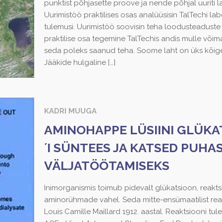
punktist põhjasette proove ja nende põhjal uuriti l
Uurimistöö praktilises osas analüüsisin TalTechi l
tulemusi. Uurimistöö soovisin teha loodusteadust
praktilise osa tegemine TalTechis andis mulle võim
seda poleks saanud teha. Soome laht on üks kõige
Jääkide hulgaline
[…]
KADRI MUUGA
AMINOHAPPE LÜSIINI GLÜK
´I SÜNTEES JA KATSED PUH
VÄLJATÖÖTAMISEKS
Inimorganismis toimub pidevalt glükatsioon, reakts
aminorühmade vahel. Seda mitte-ensümaatilist rea
Louis Camille Maillard 1912. aastal. Reaktsiooni t