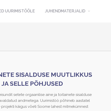
D UURIMISTÖÖLE
JUHENDMATERJALID
INETE SISALDUSE MUUTLIKKUS
JA SELLE PÕHJUSED
undit setete orgaanilise aine ja toitainete sisalduse
avaldatud andmetega. Uurimistöö põhineb aastatel
e projekti käigus võeti Soome lahest mitmekümnest