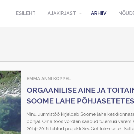
ESILEHT
AJAKIRJAST
ARHIIV
NÕUDE
EMMA ANNI KOPPEL
ORGAANILISE AINE JA TOITA
SOOME LAHE PÕHJASETETES 
Minu uurimistöö kirjeldab Soome lahe keskkonnaseis
põhjal. Oma töös võrdlen saadud tulemusi varem 
2014–2016 tehtud projekti SedGof tulemustel. Sell