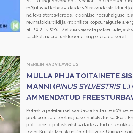
AGE-d (ingl Advanced Glycation End Products), mi
mõjutavad kehas valkude või rakkude struktuuri ja 
näiteks ateroskleroosi, kroonilise neeruhaiguse, d
reumatoidartriidi ja krooniliste kopsuhaiguste areng
al., 2012, lk 529). Dialüüsi vajavate patsientide ja
täielikult neeru funktsioone ning ei eralda kõiki
[…]
MERILIN RADVILAVIČIUS
MULLA PH JA TOITAINETE SI
MÄNNI (
PINUS SYLVESTRIS
L.
AMMENDATUD FREESTURBA
Põlevkivi põletamisel saadakse kätte üle 80% selle
protsessist üle tootmisjääke, näiteks tuhka (Eesti 
põletamisel põlevkivituhka ladestatud ühtekokku 280
tonni (Kuusik, Meriste ja Pototski, 2012; Uuring selgi