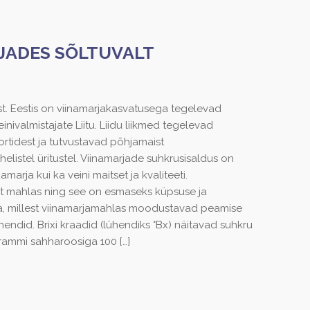
JADES SÕLTUVALT
ist. Eestis on viinamarjakasvatusega tegelevad
nivalmistajate Liitu. Liidu liikmed tegelevad
tidest ja tutvustavad põhjamaist
elistel üritustel. Viinamarjade suhkrusisaldus on
marja kui ka veini maitset ja kvaliteeti.
st mahlas ning see on esmaseks küpsuse ja
sa, millest viinamarjamahlas moodustavad peamise
did. Brixi kraadid (lühendiks °Bx) näitavad suhkru
 grammi sahharoosiga 100
[…]