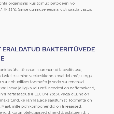
ohta organismis, kus toimub patogeeni või
3, lk 229). Siinse uurimuse eesmärk oli saada vastus
 ERALDATUD BAKTERITÜVEDE
NE
anides üha tõusnud suurenenud laevaliikluse,
saaduste lekkimine veekeskkonda avaldab mõju kogu
on suur ohuallikas toornafta ja seda suurenenud
2000 laeva ja ligikaudu 20% nendest on naftatankerid,
tonni naftasaadusi (HELCOM, 2010). Väga oluline on
maks tundlike rannaalade saastumist. Toornafta on
 Maal, mille põhikomponendid on lineaarsed,
endid, kõrgmolekulaarsed ühendid, asfalteenid, jt