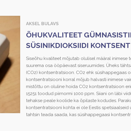
AKSEL BULAVS
ÕHUKVALITEET GÜMNASISTI
SÜSINIKDIOKSIIDI KONTSEN
Siseõhu kvaliteet mõjutab olulisel määral inimese 
suurema osa ööpäevast siseruumides. Üheks tähtsam
(CO2) kontsentratsioon. CO2 ehk süsihappegaas on 
kontsentratsiooni korral mõjub halvasti inimese va
mistõttu on oluline hoida CO2 kontsentratsioon e
15251 toodud piirnormi 1000 ppm. Siiani on läbi v
tehakse peale koolide ka õpilaste kodudes. Para
kontsentratsiooni kohta ei ole Eestis spetsiaalseid
tahtsin teada saada, kas süsihappegaasi kontsent