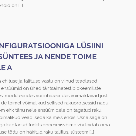
endid on
[…]
FIGURATSIOONIGA LÜSIINI
 SÜNTEES JA NENDE TOIME
E A
ehituse ja talitluse vastu on viinud teadlased
d ensüümid on ühed tähtsaimatest biokeemiliste
des, moduleerides või inhibeerides võimaldavad just
K-de toimel võimalikud sellised rakuprotsessid nagu
pm ehk tänu neile ensüümidele on tagatud raku
õimalikud vead, seda ka meis endis. Üsna sage on
ga kaotanud funktsioneerimisvõime või täidab oma
se tõttu on häiritud raku talitlus, süsteem
[…]