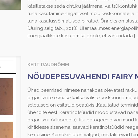
käsitletakse seda ohtliku jäätmena, v.a tsüklontuhk
tuha kasutamine negatiivset mõju keskkonnale ja in
tuha kasutusvõimalused piiratud. Õnneks on alust
(Uuring selgitab…, 2018). Ülemaailmses energiapol
energiaallikate kasutamise poole, et vähendada
[…
KERT RAUDNÕMM
NÕUDEPESUVAHENDI FAIRY 
Ühed peamised inimese nahakoes olevatest rakkud
organismile esmase kaitse väliste keskkonnamõjude
seletused on esitatud peatükis „Kasutatud terminid“
ühendite eest. Keratinotsüüdid moodustavad naha k
organismi (Vikipeedia). Kui patogeenid või muud 
kihtidesse sisenema, saavad keratinotsüüdid reagee
kemokiine. Kemokiinid on valgud, mis talitlevad leuk