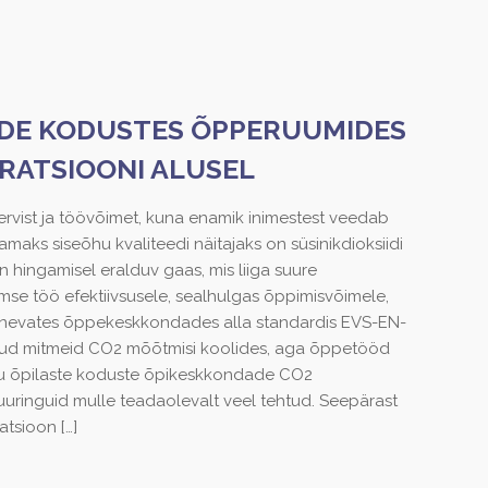
DE KODUSTES ÕPPERUUMIDES
TRATSIOONI ALUSEL
tervist ja töövõimet, kuna enamik inimestest veedab
aks siseõhu kvaliteedi näitajaks on süsinikdioksiidi
hingamisel eralduv gaas, mis liiga suure
imse töö efektiivsusele, sealhulgas õppimisvõimele,
rinevates õppekeskkondades alla standardis EVS-EN-
iidud mitmeid CO2 mõõtmisi koolides, aga õppetööd
ku õpilaste koduste õpikeskkondade CO2
 uuringuid mulle teadaolevalt veel tehtud. Seepärast
ratsioon
[…]