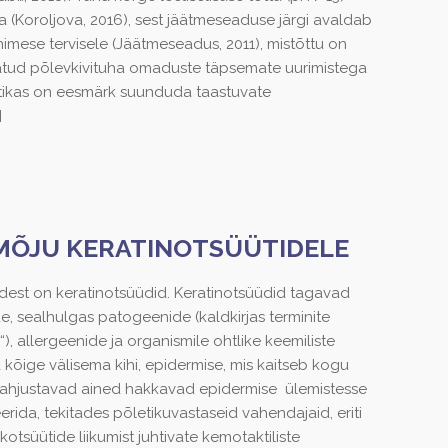
a (Koroljova, 2016), sest jäätmeseaduse järgi avaldab
imese tervisele (Jäätmeseadus, 2011), mistõttu on
atud põlevkivituha omaduste täpsemate uurimistega
iitikas on eesmärk suunduda taastuvate
]
MÕJU KERATINOTSÜÜTIDELE
est on keratinotsüüdid. Keratinotsüüdid tagavad
, sealhulgas patogeenide (kaldkirjas terminite
), allergeenide ja organismile ohtlike keemiliste
õige välisema kihi, epidermise, mis kaitseb kogu
kahjustavad ained hakkavad epidermise ülemistesse
rida, tekitades põletikuvastaseid vahendajaid, eriti
otsüütide liikumist juhtivate kemotaktiliste