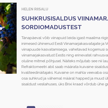
HELEN RIISALU
SUHKRUSISALDUS VIINAMAR
SORDIOMADUSTEST
Tänapäeval võib viinapuid leida igast maailma riig
inimesed ühinenud Eesti Viinamarjakasvatajate ja Vei
viinapuude kasvatamisega, vahetavad kogemusi sor
viinamarjakasvatust Eestis ning erinevatel rahvusvah
oluline mitmel põhjusel. Näiteks mõjutab see nii laua
Refraktomeetri abil saab määrata kuivaine sisaldu
kvaliteedinäitajaks. Kuivaine on mahla veevaba o
osa suhkrud ja vähemal määral happed ja muud ühen
sisaldust vesilahuses, üks Brixi kraad võrdub ühe