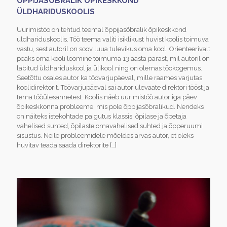
ÕPPIJASÕBRALIK ÕPIKESKKOND
ÜLDHARIDUSKOOLIS
Uurimistöö on tehtud teemal õppijasõbralik õpikeskkond
üldhariduskoolis. Töö teema valiti isiklikust huvist koolis toimuva
vastu, sest autoril on soov luua tulevikus oma kool. Orienteerivalt
peaks oma kooli loomine toimuma 13 aasta pärast, mil autoril on
läbitud üldhariduskool ja ülikool ning on olemas töökogemus.
Seetõttu osales autor ka töövarjupäeval, mille raames varjutas
koolidirektorit. Töövarjupäeval sai autor ülevaate direktori tööst ja
tema tööülesannetest. Koolis näeb uurimistöö autor iga päev
õpikeskkonna probleeme, mis pole õppijasõbralikud. Nendeks
on näiteks istekohtade paigutus klassis, õpilase ja õpetaja
vahelised suhted, õpilaste omavahelised suhted ja õpperuumi
sisustus. Neile probleemidele mõeldes arvas autor, et oleks
huvitav teada saada direktorite
[…]