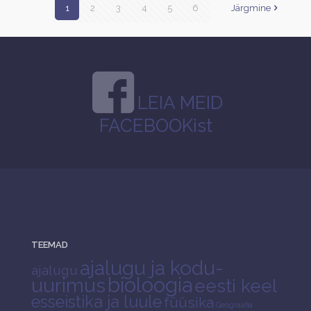
1
2
3
4
5
6
Järgmine
LEIA MEID
FACEBOOKist
TEEMAD
ajalugu ja kodu-
ajalugu
bioloogia
uurimus
eesti keel
esseistika ja luule
füüsika
Geograafia