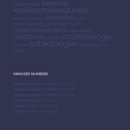
keemia
keeleteadus
keskkonnateadused
kirjandus
keskonnateadused
kunst
kunstiajalugu ja arhitektuur
Loodusteadused
matemaatika
psühholoogia
meditsiin
muusika
sotsioloogia
toitumine
uurimus
saksa keel
Varia
VIIMASED NUMBRID
Akadeemiake erinumber/2025 (47)
Akadeemiake erinumber/2024 (46)
Akadeemiake erinumber/2023 (45)
Akadeemiake I/2022 (44)
Akadeemiake II/2021 (43)
Akadeemiake I/2021 (42)