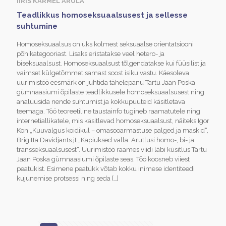
IIRIS KARMEL ARULA
Teadlikkus homoseksuaalsusest ja sellesse
suhtumine
Homoseksuaalsus on üks kolmest seksuaalse orientatsiooni
põhikategooriast. Lisaks eristatakse veel hetero- ja
biseksuaalsust. Homoseksuaalsust tõlgendatakse kui füüsilist ja
vaimset külgetõmmet samast soost isiku vastu. Käesoleva
uurimistöö eesmärk on juhtida tähelepanu Tartu Jaan Poska
gümnaasiumi õpilaste teadlikkusele homoseksuaalsusest ning
analüüsida nende suhtumist ja kokkupuuteid käsitletava
teemaga. Töö teoreetiline taustainfo tugineb raamatutele ning
internetiallikatele, mis käsitlevad homoseksuaalsust, näiteks Igor
Kon „Kuuvalgus koidikul – omasooarmastuse palged ja maskid“,
Brigitta Davidjants jt „Kapiuksed valla. Arutlusi homo-, bi- ja
transseksuaalsusest“. Uurimistöö raames viidi läbi küsitlus Tartu
Jaan Poska gümnaasiumi õpilaste seas. Töö koosneb viiest
peatükist. Esimene peatükk võtab kokku inimese identiteedi
kujunemise protsessi ning seda
[…]