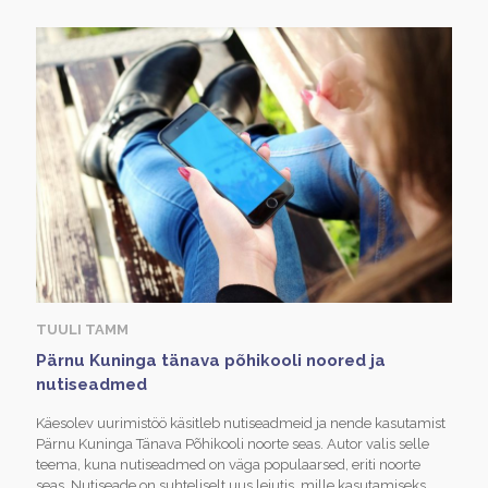
TUULI TAMM
Pärnu Kuninga tänava põhikooli noored ja
nutiseadmed
Käesolev uurimistöö käsitleb nutiseadmeid ja nende kasutamist
Pärnu Kuninga Tänava Põhikooli noorte seas. Autor valis selle
teema, kuna nutiseadmed on väga populaarsed, eriti noorte
seas. Nutiseade on suhteliselt uus leiutis, mille kasutamiseks