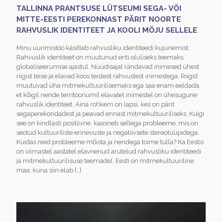
TALLINNA PRANTSUSE LÜTSEUMI SEGA- VÕI
MITTE-EESTI PEREKONNAST PÄRIT NOORTE
RAHVUSLIK IDENTITEET JA KOOLI MÕJU SELLELE
Minu uurimistöö käsitleb rahvusliku identiteedi kujunemist.
Rahvuslik identiteet on muutunud eriti oluliseks teemaks
globaliseerumise ajastul. Nüüdisajal rändavad inimesed ühest
riigist teise ja elavad koos teistest rahvustest inimestega. Riigid
muutuvad üha mitmekultuurilisemaks ega saa enam eeldada,
et kõigil nende territooriumil elavatel inimestel on ühesugune
rahvuslik identiteet. Aina rohkem on lapsi, kes on pärit
segaperekondadest ja peavad ennast mitmekultuuriliseks. Kuigi
see on kindlasti positiivne, kaasneb sellega probleeme, mis on
seotud kultuuriliste erinevuste ja negatiivsete stereotüüpidega.
Kuidas neid probleeme mõista ja nendega toime tulla? Ka Eestis
on viimastel aastatel elavnenud arutelud rahvusliku identiteedi
ja mitmekultuurilisuse teemadel. Eesti on mitmekultuuriline
maa, kuna siin elab
[…]