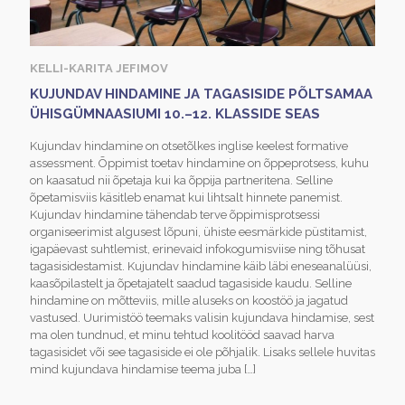
KELLI-KARITA JEFIMOV
KUJUNDAV HINDAMINE JA TAGASISIDE PÕLTSAMAA
ÜHISGÜMNAASIUMI 10.–12. KLASSIDE SEAS
Kujundav hindamine on otsetõlkes inglise keelest formative
assessment. Õppimist toetav hindamine on õppeprotsess, kuhu
on kaasatud nii õpetaja kui ka õppija partneritena. Selline
õpetamisviis käsitleb enamat kui lihtsalt hinnete panemist.
Kujundav hindamine tähendab terve õppimisprotsessi
organiseerimist algusest lõpuni, ühiste eesmärkide püstitamist,
igapäevast suhtlemist, erinevaid infokogumisviise ning tõhusat
tagasisidestamist. Kujundav hindamine käib läbi eneseanalüüsi,
kaasõpilastelt ja õpetajatelt saadud tagasiside kaudu. Selline
hindamine on mõtteviis, mille aluseks on koostöö ja jagatud
vastused. Uurimistöö teemaks valisin kujundava hindamise, sest
ma olen tundnud, et minu tehtud koolitööd saavad harva
tagasisidet või see tagasiside ei ole põhjalik. Lisaks sellele huvitas
mind kujundava hindamise teema juba
[…]