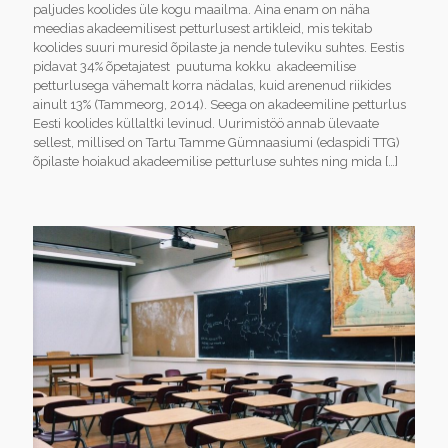
paljudes koolides üle kogu maailma. Aina enam on näha
meedias akadeemilisest petturlusest artikleid, mis tekitab
koolides suuri muresid õpilaste ja nende tuleviku suhtes. Eestis
pidavat 34% õpetajatest puutuma kokku akadeemilise
petturlusega vähemalt korra nädalas, kuid arenenud riikides
ainult 13% (Tammeorg, 2014). Seega on akadeemiline petturlus
Eesti koolides küllaltki levinud. Uurimistöö annab ülevaate
sellest, millised on Tartu Tamme Gümnaasiumi (edaspidi TTG)
õpilaste hoiakud akadeemilise petturluse suhtes ning mida
[…]