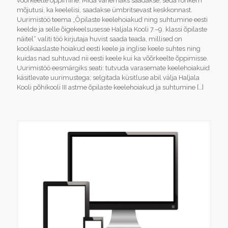
võõrkeelte õppimine. Mida vanemaks saadakse, seda rohkem
mõjutusi, ka keelelisi, saadakse ümbritsevast keskkonnast.
Uurimistöö teema „Õpilaste keelehoiakud ning suhtumine eesti
keelde ja selle õigekeelsusesse Haljala Kooli 7.–9. klassi õpilaste
näitel“ valiti töö kirjutaja huvist saada teada, millised on
koolikaaslaste hoiakud eesti keele ja inglise keele suhtes ning
kuidas nad suhtuvad nii eesti keele kui ka võõrkeelte õppimisse.
Uurimistöö eesmärgiks seati: tutvuda varasemate keelehoiakuid
käsitlevate uurimustega; selgitada küsitluse abil välja Haljala
Kooli põhikooli III astme õpilaste keelehoiakud ja suhtumine
[…]