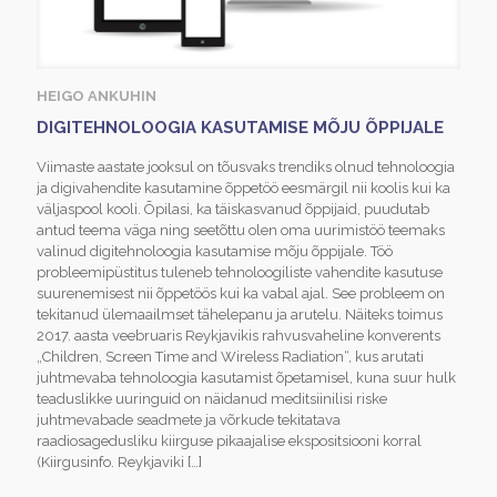
HEIGO ANKUHIN
DIGITEHNOLOOGIA KASUTAMISE MÕJU ÕPPIJALE
Viimaste aastate jooksul on tõusvaks trendiks olnud tehnoloogia
ja digivahendite kasutamine õppetöö eesmärgil nii koolis kui ka
väljaspool kooli. Õpilasi, ka täiskasvanud õppijaid, puudutab
antud teema väga ning seetõttu olen oma uurimistöö teemaks
valinud digitehnoloogia kasutamise mõju õppijale. Töö
probleemipüstitus tuleneb tehnoloogiliste vahendite kasutuse
suurenemisest nii õppetöös kui ka vabal ajal. See probleem on
tekitanud ülemaailmset tähelepanu ja arutelu. Näiteks toimus
2017. aasta veebruaris Reykjavikis rahvusvaheline konverents
„Children, Screen Time and Wireless Radiation“, kus arutati
juhtmevaba tehnoloogia kasutamist õpetamisel, kuna suur hulk
teaduslikke uuringuid on näidanud meditsiinilisi riske
juhtmevabade seadmete ja võrkude tekitatava
raadiosagedusliku kiirguse pikaajalise ekspositsiooni korral
(Kiirgusinfo. Reykjaviki
[…]