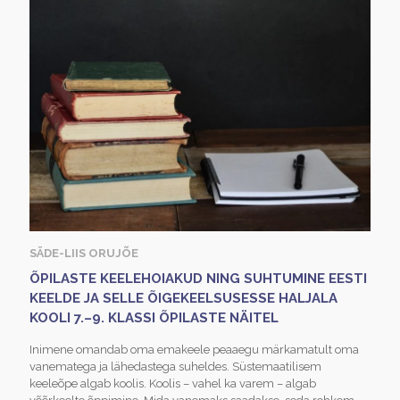
SÄDE-LIIS ORUJÕE
ÕPILASTE KEELEHOIAKUD NING SUHTUMINE EESTI
KEELDE JA SELLE ÕIGEKEELSUSESSE HALJALA
KOOLI 7.–9. KLASSI ÕPILASTE NÄITEL
Inimene omandab oma emakeele peaaegu märkamatult oma
vanematega ja lähedastega suheldes. Süstemaatilisem
keeleõpe algab koolis. Koolis – vahel ka varem – algab