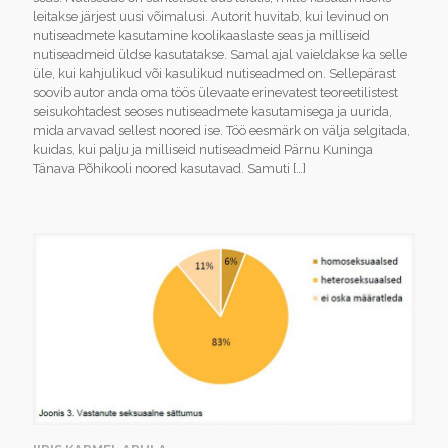
leitakse järjest uusi võimalusi. Autorit huvitab, kui levinud on
nutiseadmete kasutamine koolikaaslaste seas ja milliseid
nutiseadmeid üldse kasutatakse. Samal ajal vaieldakse ka selle
üle, kui kahjulikud või kasulikud nutiseadmed on. Sellepärast
soovib autor anda oma töös ülevaate erinevatest teoreetilistest
seisukohtadest seoses nutiseadmete kasutamisega ja uurida,
mida arvavad sellest noored ise. Töö eesmärk on välja selgitada,
kuidas, kui palju ja milliseid nutiseadmeid Pärnu Kuninga
Tänava Põhikooli noored kasutavad. Samuti
[…]