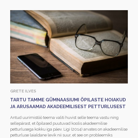
GRETE ILVES
TARTU TAMME GÜMNAASIUMI ÕPILASTE HOIAKUD
JA ARUSAAMAD AKADEEMILISEST PETTURLUSEST
Antud uurimistöö teema valiti huvist selle teema vastu ning
sellepärast, et õpilased puutuvad koolis akadeemilise
petturlusega kokku iga päev. Ligi (2014) arvates on akadeemilise
petturluse laialdane levik nii suur, et see on probleemiks