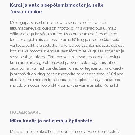
Kardi ja auto sisepõlemismootor ja selle
forsseerimine
Meid igapäevaselt ümbritsevate seadmete tähtsaimaks
liikumapanevaks jõuks on mootorid, mis võivad olla ülimalt
väikesed, aga ka väga suured. Mootori peamine ülesanne on
toota energiat, mis paneks liikuma kõiksugu mootorsõidukeid,
või toota elektrit ja sellest omakorda soojust. Samas saab soojust
koguda ka mootorist endast, sest töötamise käigus ta soojeneb ja
seda peab jahutama. Tänapäeval arenevad mootorid kiiresti ja
kuna autor ise tegeleb päevast päeva mootoritega, siis taheti
seda põhjalikumalt uurida. Siiani on autor tegelenud vaid kardi-
ja autosõiduga ning nende mootorite parandamisega, nüüd aga
otsustas ühe mootori forsseerida, et selgitada, kas ja kuidas see
muudab mootori töö efektiivsemaks ja võimsamaks. Kuna
[…]
HOLGER SAARE
Müra koolis ja selle mõju õpilastele
Müra all mõistetakse heli, mis on inimese arvates ebameeldiv