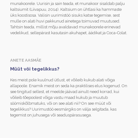
munakoorele. Uurisin ja sain teada, et munakoor sisaldab palju
kaltsiumit (Liivapuu, 2014). Kaltsium on ühtlasi ka hammaste
üks koostisosa. Valisin uurimistöö sisuks katse tegemise, sest
mulle on alati huvi pakkunud ainetega toimuvad muutused.
Tahtsin teada, millist mõju avaldavad munakoorele erinevad
vedelikud, sellepärast kasutasin akuhapet, äädikat ja Coca-Colat.
ANETE AASMÄE
Müüt või tegelikkus?
Kes meist pole kuulnud ütlust, et võileib kukub alati võiga
allapoole. Enamik meist on seda ka praktilises elus kogenud. On
see tingitud sellest, et meelde jäävad ainult need korrad, kui
võileib tõepoolest võiga vastu maad kukub ja muutub
söömiskõlbmatuks, või on see alati nii? On see müüt või
tegelikkus? Uurimustöö eesmärgiks on välja selgitada, kas
tegemist on juhusega või seaduspärasusega.