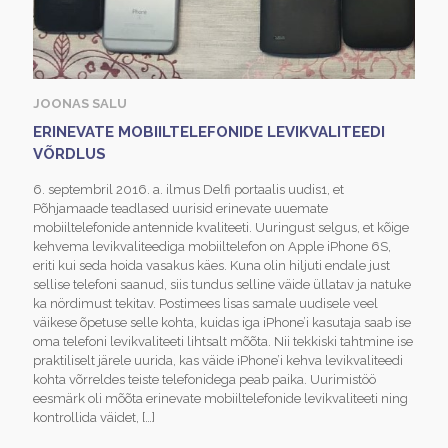
JOONAS SALU
ERINEVATE MOBIILTELEFONIDE LEVIKVALITEEDI
VÕRDLUS
6. septembril 2016. a. ilmus Delfi portaalis uudis1, et
Põhjamaade teadlased uurisid erinevate uuemate
mobiiltelefonide antennide kvaliteeti. Uuringust selgus, et kõige
kehvema levikvaliteediga mobiiltelefon on Apple iPhone 6S,
eriti kui seda hoida vasakus käes. Kuna olin hiljuti endale just
sellise telefoni saanud, siis tundus selline väide üllatav ja natuke
ka nördimust tekitav. Postimees lisas samale uudisele veel
väikese õpetuse selle kohta, kuidas iga iPhone’i kasutaja saab ise
oma telefoni levikvaliteeti lihtsalt mõõta. Nii tekkiski tahtmine ise
praktiliselt järele uurida, kas väide iPhone’i kehva levikvaliteedi
kohta võrreldes teiste telefonidega peab paika. Uurimistöö
eesmärk oli mõõta erinevate mobiiltelefonide levikvaliteeti ning
kontrollida väidet,
[…]