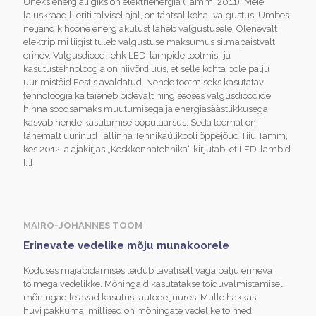
Üheks energialiigiks on elektrienergia (Tamm, 2011). Meie
laiuskraadil, eriti talvisel ajal, on tähtsal kohal valgustus. Umbes
neljandik hoone energiakulust läheb valgustusele. Olenevalt
elektripirni liigist tuleb valgustuse maksumus silmapaistvalt
erinev. Valgusdiood- ehk LED-lampide tootmis- ja
kasutustehnoloogia on niivõrd uus, et selle kohta pole palju
uurimistöid Eestis avaldatud. Nende tootmiseks kasutatav
tehnoloogia ka täieneb pidevalt ning seoses valgusdioodide
hinna soodsamaks muutumisega ja energiasäästlikkusega
kasvab nende kasutamise populaarsus. Seda teemat on
lähemalt uurinud Tallinna Tehnikaülikooli õppejõud Tiiu Tamm,
kes 2012. a ajakirjas „Keskkonnatehnika“ kirjutab, et LED-lambid
[…]
MAIRO-JOHANNES TOOM
Erinevate vedelike mõju munakoorele
Koduses majapidamises leidub tavaliselt väga palju erineva
toimega vedelikke. Mõningaid kasutatakse toiduvalmistamisel,
mõningad leiavad kasutust autode juures. Mulle hakkas
huvi pakkuma, millised on mõningate vedelike toimed