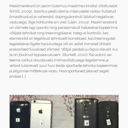
Maailmarekord on parim tulemus maailmas kindlal võistlusalal
(EKSS, 2009). Sooritus peab olema määrustele vastav (lubatud
ilmastikuolud ja vahendid, dopingukontroll läbitud negatiivse
vastusega, õige kohtunike arv jne) (Lään, 2004). Maailmarekord
on võimete lagi spordis ning paratamatult hakatakse kopeerima
võitjate tehnikat ning treeningplaane. Keegi ei kontrolli, kas
elemendid on tegelikult tehniliselt korrektsed, kas treeningutel
tegeletakse õigete harjutustega või on sellel inimesel lihtsalt
erakordsed füüsilised võimed. Võitjal paistab ju õigus olevalt, kui
ta on jõudnud tippsaavutuseni. (Burkett, 2010) Töö autoril sai
teema valikul otsustavaks mitmevõistlusega tegelemine ja
sellest tulenevalt suur huvi teiste sportlaste tehnika kopeerimise
ja jälgimise mõttekuse vastu. Noorsportlased jätavad sageli
endale
[…]