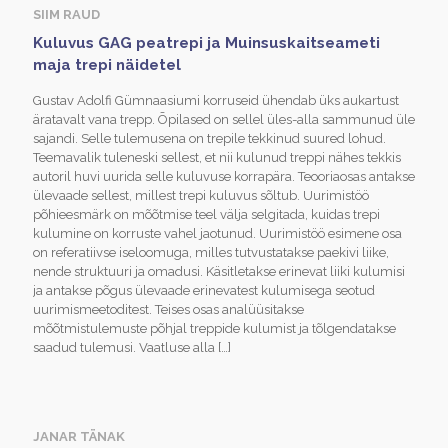
SIIM RAUD
Kuluvus GAG peatrepi ja Muinsuskaitseameti
maja trepi näidetel
Gustav Adolfi Gümnaasiumi korruseid ühendab üks aukartust
äratavalt vana trepp. Õpilased on sellel üles-alla sammunud üle
sajandi. Selle tulemusena on trepile tekkinud suured lohud.
Teemavalik tuleneski sellest, et nii kulunud treppi nähes tekkis
autoril huvi uurida selle kuluvuse korrapära. Teooriaosas antakse
ülevaade sellest, millest trepi kuluvus sõltub. Uurimistöö
põhieesmärk on mõõtmise teel välja selgitada, kuidas trepi
kulumine on korruste vahel jaotunud. Uurimistöö esimene osa
on referatiivse iseloomuga, milles tutvustatakse paekivi liike,
nende struktuuri ja omadusi. Käsitletakse erinevat liiki kulumisi
ja antakse põgus ülevaade erinevatest kulumisega seotud
uurimismeetoditest. Teises osas analüüsitakse
mõõtmistulemuste põhjal treppide kulumist ja tõlgendatakse
saadud tulemusi. Vaatluse alla
[…]
JANAR TÄNAK