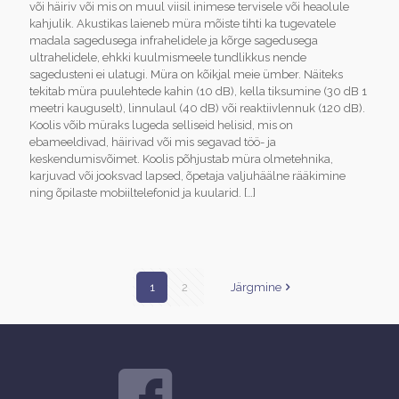
või häiriv või mis on muul viisil inimese tervisele või heaolule
kahjulik. Akustikas laieneb müra mõiste tihti ka tugevatele
madala sagedusega infrahelidele ja kõrge sagedusega
ultrahelidele, ehkki kuulmismeele tundlikkus nende
sagedusteni ei ulatugi. Müra on kõikjal meie ümber. Näiteks
tekitab müra puulehtede kahin (10 dB), kella tiksumine (30 dB 1
meetri kauguselt), linnulaul (40 dB) või reaktiivlennuk (120 dB).
Koolis võib müraks lugeda selliseid helisid, mis on
ebameeldivad, häirivad või mis segavad töö- ja
keskendumisvõimet. Koolis põhjustab müra olmetehnika,
karjuvad või jooksvad lapsed, õpetaja valjuhäälne rääkimine
ning õpilaste mobiiltelefonid ja kuularid.
[…]
1
2
Järgmine