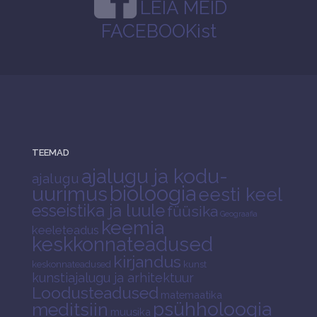
LEIA MEID
FACEBOOKist
TEEMAD
ajalugu ja kodu-
ajalugu
bioloogia
uurimus
eesti keel
esseistika ja luule
füüsika
Geograafia
keemia
keeleteadus
keskkonnateadused
kirjandus
keskonnateadused
kunst
kunstiajalugu ja arhitektuur
Loodusteadused
matemaatika
psühholoogia
meditsiin
muusika