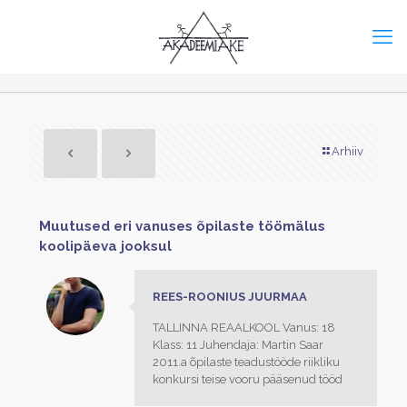
Arhiiv
Muutused eri vanuses õpilaste töömälus
koolipäeva jooksul
REES-ROONIUS JUURMAA
TALLINNA REAALKOOL Vanus: 18
Klass: 11 Juhendaja: Martin Saar
2011.a õpilaste teadustööde riikliku
konkursi teise vooru pääsenud tööd