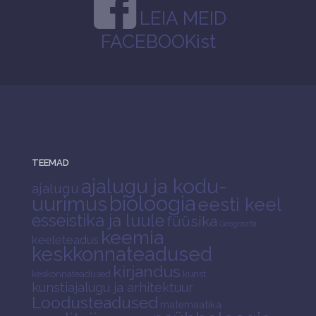
LEIA MEID
FACEBOOKist
TEEMAD
ajalugu ja kodu-
ajalugu
bioloogia
uurimus
eesti keel
esseistika ja luule
füüsika
Geograafia
keemia
keeleteadus
keskkonnateadused
kirjandus
keskonnateadused
kunst
kunstiajalugu ja arhitektuur
Loodusteadused
matemaatika