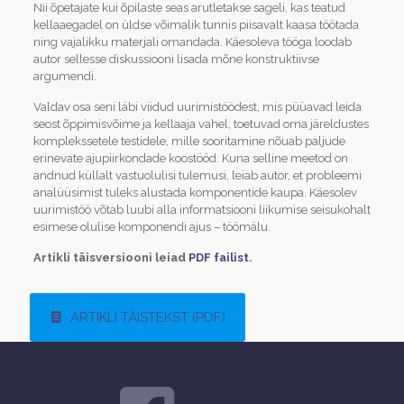
Nii õpetajate kui õpilaste seas arutletakse sageli, kas teatud
kellaaegadel on üldse võimalik tunnis piisavalt kaasa töötada
ning vajalikku materjali omandada. Käesoleva tööga loodab
autor sellesse diskussiooni lisada mõne konstruktiivse
argumendi.
Valdav osa seni läbi viidud uurimistöödest, mis püüavad leida
seost õppimisvõime ja kellaaja vahel, toetuvad oma järeldustes
komplekssetele testidele, mille sooritamine nõuab paljude
erinevate ajupiirkondade koostööd. Kuna selline meetod on
andnud küllalt vastuolulisi tulemusi, leiab autor, et probleemi
analüüsimist tuleks alustada komponentide kaupa. Käesolev
uurimistöö võtab luubi alla informatsiooni liikumise seisukohalt
esimese olulise komponendi ajus – töömälu.
Artikli täisversiooni leiad
PDF failist
.
ARTIKLI TÄISTEKST (PDF)