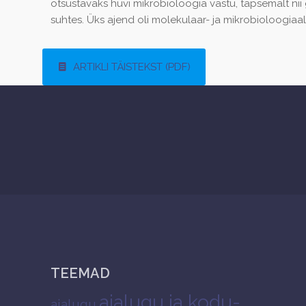
otsustavaks huvi mikrobioloogia vastu, täpsemalt ni
suhtes. Üks ajend oli molekulaar- ja mikrobioloogia
ARTIKLI TÄISTEKST (PDF)
TEEMAD
ajalugu ja kodu-
ajalugu