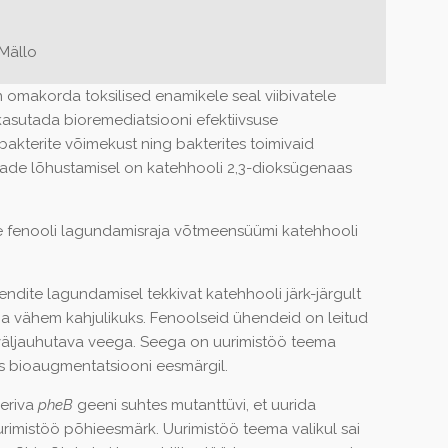
Mällo
makorda toksilised enamikele seal viibivatele
asutada bioremediatsiooni efektiivsuse
akterite võimekust ning bakterites toimivaid
ade lõhustamisel on katehhooli 2,3-dioksügenaas
le fenooli lagundamisraja võtmeensüümi katehhooli
ndite lagundamisel tekkivat katehhooli järk-järgult
 vähem kahjulikuks. Fenoolseid ühendeid on leitud
 väljauhutava veega. Seega on uurimistöö teema
des bioaugmentatsiooni eesmärgil.
eriva
pheB
geeni suhtes mutanttüvi, et uurida
rimistöö põhieesmärk. Uurimistöö teema valikul sai