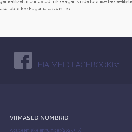
i geneetiliselt muundatud mikroorganismide loomise teoreetilis
alase laboritöö kogemuse saamine.
LEIA MEID FACEBOOKist
VIIMASED NUMBRID
Akadeemiake erinumber/2025 (47)