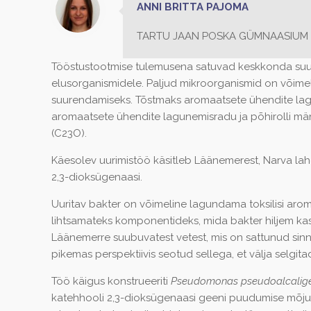
ANNI BRITTA PAJOMA
TARTU JAAN POSKA GÜMNAASIUM Klass
Tööstustootmise tulemusena satuvad keskkonda suure
elusorganismidele. Paljud mikroorganismid on võime
suurendamiseks. Tõstmaks aromaatsete ühendite lagun
aromaatsete ühendite lagunemisradu ja põhirolli m
(C23O).
Käesolev uurimistöö käsitleb Läänemerest, Narva lah
2,3-dioksügenaasi.
Uuritav bakter on võimeline lagundama toksilisi arom
lihtsamateks komponentideks, mida bakter hiljem k
Läänemerre suubuvatest vetest, mis on sattunud sin
pikemas perspektiivis seotud sellega, et välja selgi
Töö käigus konstrueeriti
Pseudomonas pseudoalcalig
katehhooli 2,3-dioksügenaasi geeni puudumise mõju b