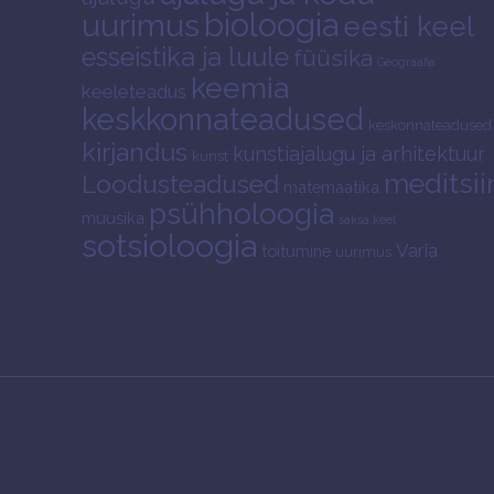
bioloogia
uurimus
eesti keel
esseistika ja luule
füüsika
Geograafia
keemia
keeleteadus
keskkonnateadused
keskonnateadused
kirjandus
kunstiajalugu ja arhitektuur
kunst
meditsii
Loodusteadused
matemaatika
psühholoogia
muusika
saksa keel
sotsioloogia
Varia
toitumine
uurimus