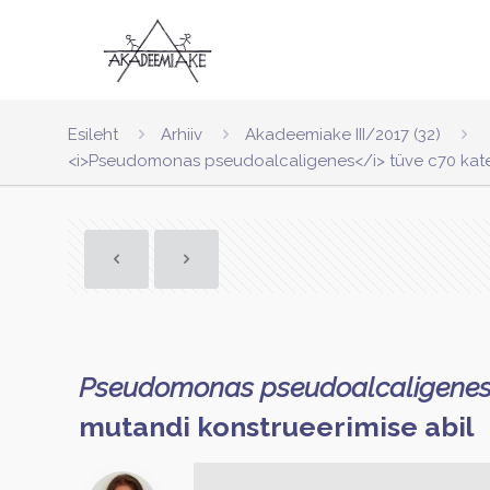
Esileht
Arhiiv
Akadeemiake III/2017 (32)
<i>Pseudomonas pseudoalcaligenes</i> tüve c70 kateh
Pseudomonas pseudoalcaligene
mutandi konstrueerimise abil