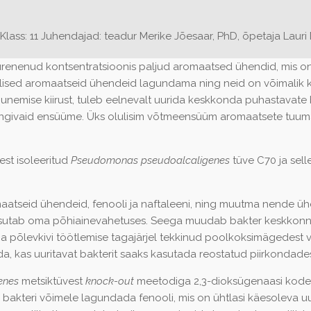
: 11 Juhendajad: teadur Merike Jõesaar, PhD, õpetaja Lauri 
nenud kontsentratsioonis paljud aromaatsed ühendid, mis on o
lised aromaatseid ühendeid lagundama ning neid on võimalik k
emise kiirust, tuleb eelnevalt uurida keskkonda puhastavate b
ängivaid ensüüme. Üks olulisim võtmeensüüm aromaatsete tuum
est isoleeritud
Pseudomonas pseudoalcaligenes
tüve C70 ja sel
aatseid ühendeid, fenooli ja naftaleeni, ning muutma nende ühe
asutab oma põhiainevahetuses. Seega muudab bakter keskkonna
na põlevkivi töötlemise tagajärjel tekkinud poolkoksimägedest
tada, kas uuritavat bakterit saaks kasutada reostatud piirkonda
enes
metsiktüvest
knock-out
meetodiga 2,3-dioksügenaasi kode
akteri võimele lagundada fenooli, mis on ühtlasi käesoleva uu