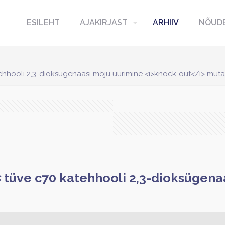
ESILEHT
AJAKIRJAST
ARHIIV
NÕUDE
hooli 2,3-dioksügenaasi mõju uurimine <i>knock-out</i> mutan
s
tüve c70 katehhooli 2,3-dioksügena