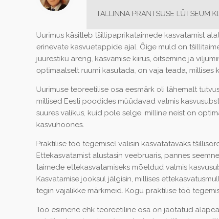
TALLINNA PRANTSUSE LÜTSEUM Klass
Uurimus käsitleb tšillipaprikataimede kasvatamist a
erinevate kasvuetappide ajal. Õige muld on tšillitaim
juurestiku areng, kasvamise kiirus, õitsemine ja viljumi
optimaalselt ruumi kasutada, on vaja teada, millises
Uurimuse teoreetilise osa eesmärk oli lähemalt tutvus
millised Eesti poodides müüdavad valmis kasvusubstr
suures valikus, kuid pole selge, milline neist on opt
kasvuhoones.
Praktilise töö tegemisel valisin kasvatatavaks tšillis
Ettekasvatamist alustasin veebruaris, pannes seemne
taimede ettekasvatamiseks mõeldud valmis kasvusubst
Kasvatamise jooksul jälgisin, millises ettekasvatusm
tegin vajalikke märkmeid. Kogu praktilise töö tegemise
Töö esimene ehk teoreetiline osa on jaotatud alapeat