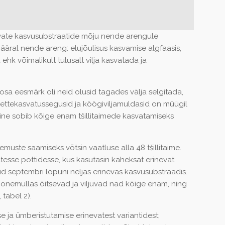
nevate kasvusubstraatide mõju nende arengule
määral nende areng: elujõulisus kasvamise algfaasis,
 ehk võimalikult tulusalt vilja kasvatada ja
 osa eesmärk oli neid olusid tagades välja selgitada,
 ettekasvatussegusid ja köögiviljamuldasid on müügil
lline sobib kõige enam tšillitaimede kasvatamiseks
lemuste saamiseks võtsin vaatluse alla 48 tšillitaime.
esse pottidesse, kus kasutasin kaheksat erinevat
d septembri lõpuni neljas erinevas kasvusubstraadis.
hoonemullas õitsevad ja viljuvad nad kõige enam, ning
 tabel 2).
 ja ümberistutamise erinevatest variantidest;