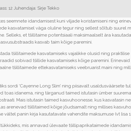
: 12 Juhendaja: Sirje Tekko
lates seemnete idandamisest kuni viljade koristamiseni ning eri
ede kasvatamisel väga oluline tegur ning sellest sõltub suurel 
ne. Selleks, et tšillitaime potentsiaali maksimaalselt ära kasutada
 kasvusubstraadis kasvab taim kõige paremini.
tada tšillitaimede kasvatamiseks vajalikke olusid ning praktilise
aadid sobivad tšillide kasvatamiseks kõige paremini. Erinevaid
imaalne tšillitaimede ettekasvatamiseks veebruarist maini ning mi
ordiks sordi ‘Cayenne Long Slim’ ning piisavalt usaldusväärsete tu
d toas idanema, ning tärganud taimed istutasin ümber suuremat
raati. Mais istutasin taimed kasvuhoonesse, kus kasvatasin nei
ullas arenevad tšillitaimed kõige jõudsamalt ning millises kasvu
 vältel panin kirja kasutatavate vahendite maksumuse (vt lisa 1,
ükkideks, mis annavad ülevaate tšillipaprikataimede idandamise