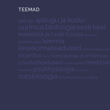
TEEMAD
ajalugu ja kodu-
ajalugu
bioloogia
uurimus
eesti keel
esseistika ja luule
füüsika
Geograafia
keemia
keeleteadus
keskkonnateadused
keskonnateadused
kirjandus
kunstiajalugu ja arhitektuur
kunst
meditsii
Loodusteadused
matemaatika
psühholoogia
muusika
saksa keel
sotsioloogia
Varia
toitumine
uurimus