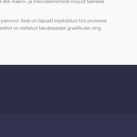
usest ehk makro- ja mikroelementide mõjust taimede
eriood. Seal on täpselt kirjeldatud töö protsessi
d on esitatud tekstisisestel graafikutel ning