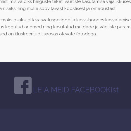
žiimist, mis väldiks haiguste teket; väetiste kasutamise vajalikk
tamiseks ning mulla soovitavast koostisest ja omadustest.
remaks osaks: ettekasvatusperiood ja kasvuhoones kasvatamise p
 kogutud andmed ning kasutatud muldade ja väetiste parameetri
sed on illustreeritud lisaosas olevate fotodega.
LEIA MEID FACEBOOKist