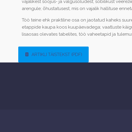
vajalikest soojus- ja valgusoludest; sobilikust veere
arengule; õhustatusest, mis on vajalik hallituse enne
Töö teine ehk praktiline osa on jaotatud kaheks suu
etappide kaupa koos kuupäevadega; vaatluste käigus
lisaosas olevates tabelites, töö vaheetapid ja tulemu
ARTIKLI TÄISTEKST (PDF)