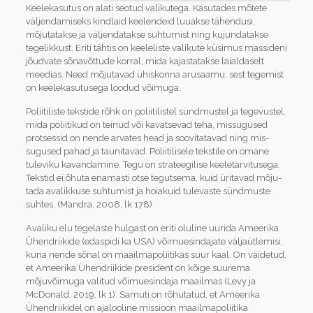
Keelekasutus on alati seotud valikutega. Kasutades mõtete
väljendamiseks kindlaid keelendeid luuakse tähendusi,
mõjutatakse ja väljendatakse suhtumist ning kujundatakse
tegelikkust. Eriti tähtis on keeleliste valikute küsimus massideni
jõudvate sõnavõttude korral, mida kajastatakse laialdaselt
meedias. Need mõjutavad ühiskonna arusaamu, sest tegemist
on keelekasutusega loodud võimuga.
Poliitiliste tekstide rõhk on poliitilistel sündmustel ja tegevustel,
mida poliitikud on teinud või kavatsevad teha, missugused
protsessid on nende arvates head ja soovitatavad ning mis­
sugused pahad ja taunitavad. Poliitilisele tekstile on omane
tuleviku kavandamine. Tegu on strateegilise keeletarvitusega.
Tekstid ei õhuta enamasti otse tegutsema, kuid üritavad mõju­
tada avalikkuse suhtumist ja hoiakuid tulevaste sündmuste
suhtes. (Mandra, 2008, lk 178)
Avaliku elu tegelaste hulgast on eriti oluline uurida Ameerika
Ühendriikide (edaspidi ka USA) võimuesindajate väljaütlemisi,
kuna nende sõnal on maailmapoliitikas suur kaal. On väidetud,
et Ameerika Ühendriikide president on kõige suurema
mõjuvõimuga valitud võimuesindaja maailmas (Levy ja
McDonald, 2019, lk 1). Samuti on rõhutatud, et Ameerika
Ühendriikidel on ajalooline missioon maailmapoliitika