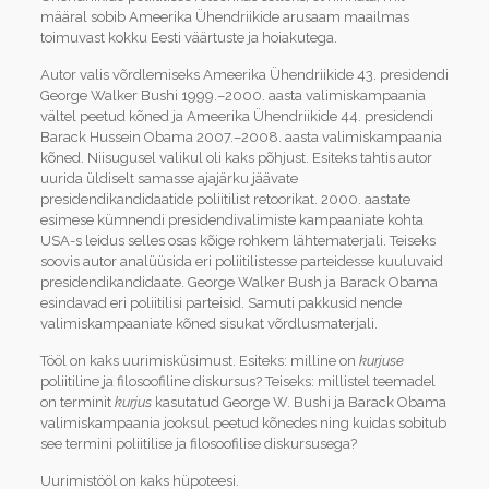
määral sobib Ameerika Ühend­riikide arusaam maailmas
toimuvast kokku Eesti väärtuste ja hoiakutega.
Autor valis võrdlemiseks Ameerika Ühendriikide 43. presidendi
George Walker Bushi 1999.–2000. aasta valimiskampaania
vältel peetud kõned ja Ameerika Ühendriikide 44. presidendi
Barack Hussein Obama 2007.–2008. aasta valimiskampaania
kõned. Niisugusel valikul oli kaks põhjust. Esiteks tahtis autor
uurida üldiselt samasse ajajärku jäävate
presidendikandidaatide poliitilist retoorikat. 2000. aastate
esimese kümnendi presidendi­valimiste kampaaniate kohta
USA-s leidus selles osas kõige rohkem lähtematerjali. Teiseks
soovis autor analüüsida eri poliitilistesse parteidesse kuuluvaid
presidendikandidaate. George Walker Bush ja Barack Obama
esindavad eri poliitilisi parteisid. Samuti pakkusid nende
valimiskampaaniate kõned sisukat võrdlusmaterjali.
Tööl on kaks uurimisküsimust. Esiteks: milline on
kurjuse
poliitiline ja filosoofiline dis­kursus? Teiseks: millistel teemadel
on terminit
kurjus
kasutatud George W. Bushi ja Barack Obama
valimiskampaania jooksul peetud kõnedes ning kuidas sobitub
see termini poliitilise ja filosoofilise diskursusega?
Uurimistööl on kaks hüpoteesi.