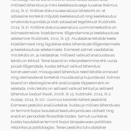
milliseid tähendusi ja miks keelekasutusega luuakse (Kalmus,
2015, lk 1). Kriitilise diskursuseanalüüsi lähtekoht on, et
sotsiaalne kontekst mõjutab keelekasutust ning keelekasutus
omakorda kujundab ja loob sotsiaalset tegelikkust (Kuldnokk,
2014, lk 2). Kriitiline diskursuseanalüüs uurimismeetodina on
kolmeastmeline: kirjeldamine, tõlgenda­mine ja keelekasutuse
seletamine (Kuldnokk, 2011, lk 15). Alustatakse tekstide keele
kirjeldamisest ning liigutakse edasi tähenduste tõlgendamisele
ja keelekasutuse seletamisele. Esimesel astmel vaadatakse,
mis tekstis on, ja näidatakse, milliseid valikuid analüüsitavas
tekstis on tehtud. Teine tasand on interpreteerimine ehk uurija
püüab tõlgendada, kuidas tehtud valikud tähendusi
konstrueerivad, missuguseid tähendusi need tekstile annavad
ning olemasolevat konteksti muudavad ja kujundavad. Kolmas
tasand on ideoloogiline ehk analüüsijate lõppeesmärk on
seletada, miks tekstis on selliseid valikuid tehtud ja selliseid
tähendusi loodud (Kasik, 2008, lk 13; Kuldnokk, 2014, lk 2;
Kuslap, 2014, lk 10). Uurimus koosneb kahest peatükist.
Esimeses peatükis analüüsitakse, kuidas ja millises tähenduses
on terminit
kurjus
kasutatud teaduskirjanduses üldiselt ning
eraldi eri perioodide filosoofide töödes. Samuti uuritakse,
kuidas kasutatakse terminit
kurjus
tänapäevases poliitilises
retoorikas ja politoloogias. Teises peatükis tutvustatakse