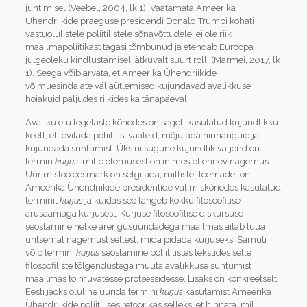
juhtimisel (Veebel, 2004, lk 1). Vaatamata Ameerika
Ühendriikide praeguse presidendi Donald Trumpi kohati
vastuolulistele poliitilistele sõnavõttudele, ei ole riik
maailmapoliitikast tagasi tõmbunud ja etendab Euroopa
julgeoleku kindlustamisel jätkuvalt suurt rolli (Marmei, 2017, lk
1). Seega võib arvata, et Ameerika Ühendriikide
võimuesindajate väljaütlemised kujundavad avalikkuse
hoiakuid paljudes riikides ka tänapäeval.
Avaliku elu tegelaste kõnedes on sageli kasutatud kujundlikku
keelt, et levitada poliitilisi vaateid, mõjutada hinnanguid ja
kujundada suhtumist. Üks niisugune kujundlik väljend on
termin
kurjus
, mille olemusest on inimestel erinev nägemus.
Uurimistöö eesmärk on selgi­tada, millistel teemadel on
Ameerika Ühendriikide presidentide valimiskõnedes kasutatud
terminit
kurjus
ja kuidas see langeb kokku filosoofilise
arusaamaga kurjusest. Kurjuse filosoofilise diskursuse
seostamine hetke arengusuundadega maailmas aitab luua
ühtsemat nägemust sellest, mida pidada kurjuseks. Samuti
võib termini
kurjus
seostamine poliitilistes tekstides selle
filosoofiliste tõlgendustega muuta avalikkuse suhtumist
maailmas toimuvatesse protsessidesse. Lisaks on konkreetselt
Eesti jaoks oluline uurida termini
kurjus
kasutamist Ameerika
Ühendriikide poliitilises retoorikas selleks, et hinnata, mil