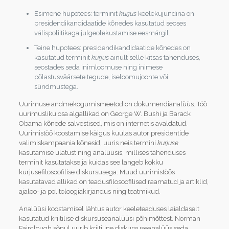
Esimene hüpotees: terminit
kurjus
keelekujundina on
presidendikandidaatide kõnedes kasutatud seoses
välispoliitikaga julgeolekustamise eesmärgil.
Teine hüpotees: presidendikandidaatide kõnedes on
kasutatud terminit
kurjus
ainult selle kitsas tähenduses,
seostades seda inim­loomuse ning inimese
põlastusväärsete tegude, ise­loomujoonte või
sündmustega.
Uurimuse andmekogumismeetod on dokumendianalüüs. Töö
uurimusliku osa algallikad on George W. Bushi ja Barack
Obama kõnede salvestised, mis on internetis avaldatud.
Uurimistöö koostamise käigus kuulas autor presidentide
valimiskampaania kõnesid, uuris neis termini
kurjuse
kasutamise ulatust ning analüüsis, millises tähenduses
terminit kasutatakse ja kuidas see langeb kokku
kurjusefilosoofilise diskursusega. Muud uurimistöös
kasutatavad allikad on teadusfilosoofilised raamatud ja artiklid,
ajaloo- ja politoloogia­kirjandus ning teatmikud.
Analüüsi koostamisel lähtus autor keeleteaduses laialdaselt
kasutatud kriitilise diskursuseanalüüsi põhimõttest. Norman
Fairclough sõnul uurib kriitiline diskursuseanalüüs seda,