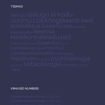
TEEMAD
ajalugu ja kodu-
ajalugu
bioloogia
uurimus
eesti keel
esseistika ja luule
füüsika
Geograafia
keemia
keeleteadus
keskkonnateadused
kirjandus
keskonnateadused
kunst
kunstiajalugu ja arhitektuur
Loodusteadused
matemaatika
psühholoogia
meditsiin
muusika
sotsioloogia
toitumine
uurimus
saksa keel
Varia
VIIMASED NUMBRID
Akadeemiake erinumber/2025 (47)
Akadeemiake erinumber/2024 (46)