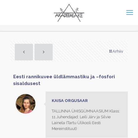
Arhiiv
Eesti rannikuvee üldlämmastiku ja –fosfori
sisaldusest
KAISA ORGUSAAR
TALLINNA ÜHISGÜMNAASIUM Klass:
11 Juhendajad: Leili Järv ja Silvie
Lainela (Tartu Ülikooli Eesti
Mereinstituut)