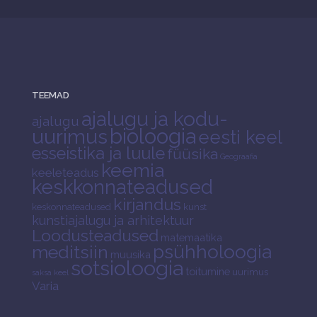
TEEMAD
ajalugu ja kodu-
ajalugu
bioloogia
uurimus
eesti keel
esseistika ja luule
füüsika
Geograafia
keemia
keeleteadus
keskkonnateadused
kirjandus
keskonnateadused
kunst
kunstiajalugu ja arhitektuur
Loodusteadused
matemaatika
psühholoogia
meditsiin
muusika
sotsioloogia
toitumine
uurimus
saksa keel
Varia