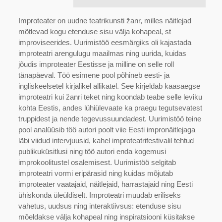
Improteater on uudne teatrikunsti žanr, milles näitlejad
mõtlevad kogu etenduse sisu välja kohapeal, st
improviseerides. Uurimistöö eesmärgiks oli kajastada
improteatri arengulugu maailmas ning uurida, kuidas
jõudis improteater Eestisse ja milline on selle roll
tänapäeval. Töö esimene pool põhineb eesti- ja
ingliskeelsetel kirjalikel allikatel. See kirjeldab kaasaegse
improteatri kui žanri teket ning koondab teabe selle leviku
kohta Eestis, andes lühiülevaate ka praegu tegutsevatest
truppidest ja nende tegevussuundadest. Uurimistöö teine
pool analüüsib töö autori poolt viie Eesti impronäitlejaga
läbi viidud intervjuusid, kahel improteatrifestivalil tehtud
publikuküsitlusi ning töö autori enda kogemusi
improkoolitustel osalemisest. Uurimistöö selgitab
improteatri vormi eripärasid ning kuidas mõjutab
improteater vaatajaid, näitlejaid, harrastajaid ning Eesti
ühiskonda üleüldiselt. Improteatri muudab eriliseks
vahetus, uudsus ning interaktiivsus: etenduse sisu
mõeldakse välja kohapeal ning inspiratsiooni küsitakse