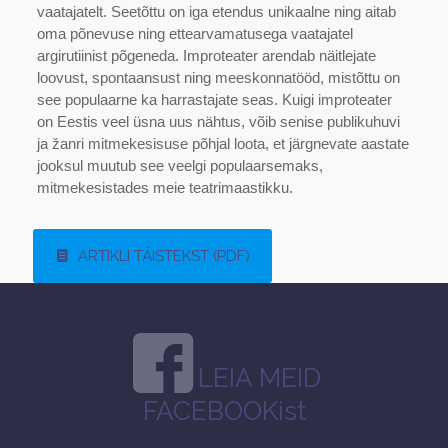
vaatajatelt. Seetõttu on iga etendus unikaalne ning aitab
oma põnevuse ning ettearvamatusega vaatajatel
argirutiinist põgeneda. Improteater arendab näitlejate
loovust, spontaansust ning meeskonnatööd, mistõttu on
see populaarne ka harrastajate seas. Kuigi improteater
on Eestis veel üsna uus nähtus, võib senise publikuhuvi
ja žanri mitmekesisuse põhjal loota, et järgnevate aastate
jooksul muutub see veelgi populaarsemaks,
mitmekesistades meie teatrimaastikku.
ARTIKLI TÄISTEKST (PDF)
LEIA MEID
FACEBOOKist