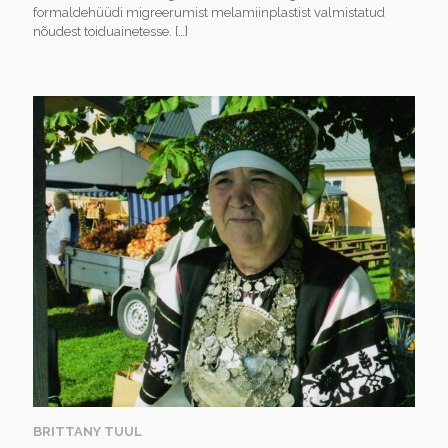
formaldehüüdi migreerumist melamiinplastist valmistatud
nõudest toiduainetesse.
[…]
BRITTANY TUUL