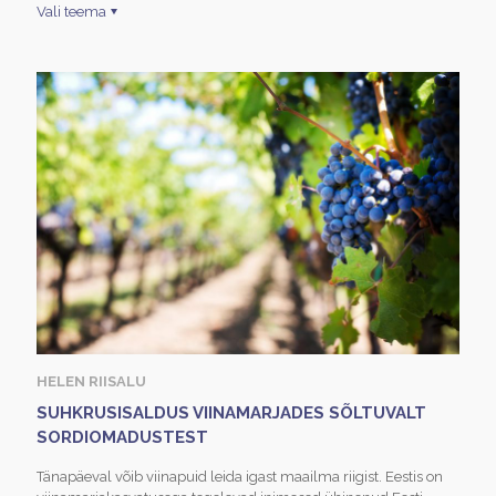
Vali teema
HELEN RIISALU
SUHKRUSISALDUS VIINAMARJADES SÕLTUVALT
SORDIOMADUSTEST
Tänapäeval võib viinapuid leida igast maailma riigist. Eestis on