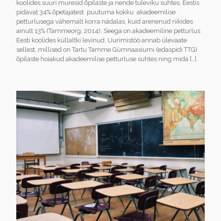
koolides suuri muresid õpilaste ja nende tuleviku suhtes. Eestis
pidavat 34% õpetajatest puutuma kokku akadeemilise
petturlusega vähemalt korra nädalas, kuid arenenud riikides
ainult 13% (Tammeorg, 2014). Seega on akadeemiline petturlus
Eesti koolides küllaltki levinud. Uurimistöö annab ülevaate
sellest, millised on Tartu Tamme Gümnaasiumi (edaspidi TTG)
õpilaste hoiakud akadeemilise petturluse suhtes ning mida
[…]