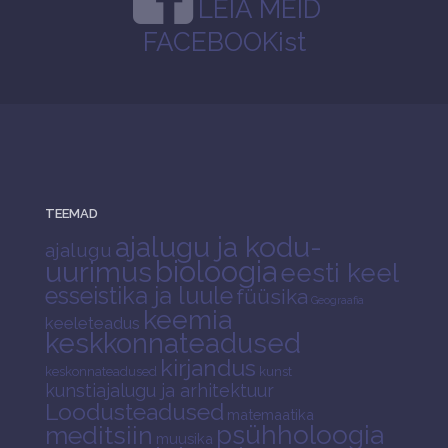
LEIA MEID
FACEBOOKist
TEEMAD
ajalugu ja kodu-
ajalugu
bioloogia
uurimus
eesti keel
esseistika ja luule
füüsika
Geograafia
keemia
keeleteadus
keskkonnateadused
kirjandus
keskonnateadused
kunst
kunstiajalugu ja arhitektuur
Loodusteadused
matemaatika
psühholoogia
meditsiin
muusika