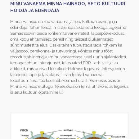
MINU VANAEMA MINNA HAINSOO, SETO KULTUURI
HOIDJA JA EDENDAJA
Minna Hainsoo on mu vanaema ja setu kultuuri esindaja ja
edendaja. Tahan teada, mis ajendas teda setu leeloga tegelema.
Samas soovin teada rohkem ta vanematest, lapsepõlvekodust,
oma kodu ehitamisest, perest ning teistest olulisematest
sündmustest ta elus. Lisaks tahan tutvustada teda rohkem ka
väljaspool perekonna- ja tutvusringi. Põhiosa minu tööst
moodustab intervjuu minu vanaemaga, veel uurin ajalehtedest
temaga tehtud intervjuusid, telesaateid ERR-i arhiivist ja ka
artikleid, mis uurivad leelokoor Helmise tegevust. Intervjueerin
ta õdesid, lapsi ja lastelapsi. Lisan fotosid vanaema
fotoalbumitest. Töö koosneb kolmest osast. Esimeses osas on
Minna Hainsoo elulugu. Teises osas on tema ühiskondlik tegevus
ja setu kultuuri õpetamine
[…]