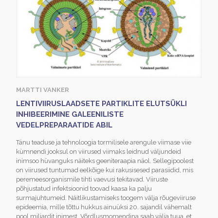
MARTTI VANKER
LENTIVIIRUSLAADSETE PARTIKLITE ELUTSÜKLI
INHIBEERIMINE GALEENILISTE
VEDELPREPARAATIDE ABIL
Tänu teaduse ja tehnoloogia tormilisele arengule viimase viie
kümnendi jooksul on viirused viimaks leidnud väljundeid
inimsoo hüvanguks näiteks geeniteraapia näol. Sellegipoolest
on viirused tuntumad eelkõige kui rakusisesed parasiidid, mis
peremeesorganismile tihti vaevusi tekitavad. Viiruste
põhjustatud infektsioonid toovad kaasa ka palju
surmajuhtumeid. Näitlikustamiseks toogem välja rõugeviiruse
epideemia, mille tõttu hukkus ainuüksi 20. sajandil vähemalt
pool miljardit inimest. Võrdlusmomendina saab välja tuua, et