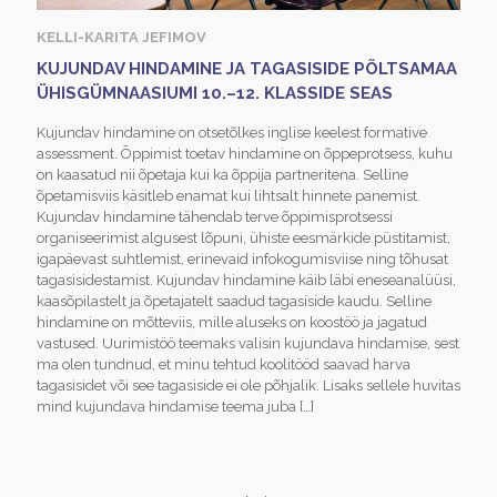
KELLI-KARITA JEFIMOV
KUJUNDAV HINDAMINE JA TAGASISIDE PÕLTSAMAA
ÜHISGÜMNAASIUMI 10.–12. KLASSIDE SEAS
Kujundav hindamine on otsetõlkes inglise keelest formative
assessment. Õppimist toetav hindamine on õppeprotsess, kuhu
on kaasatud nii õpetaja kui ka õppija partneritena. Selline
õpetamisviis käsitleb enamat kui lihtsalt hinnete panemist.
Kujundav hindamine tähendab terve õppimisprotsessi
organiseerimist algusest lõpuni, ühiste eesmärkide püstitamist,
igapäevast suhtlemist, erinevaid infokogumisviise ning tõhusat
tagasisidestamist. Kujundav hindamine käib läbi eneseanalüüsi,
kaasõpilastelt ja õpetajatelt saadud tagasiside kaudu. Selline
hindamine on mõtteviis, mille aluseks on koostöö ja jagatud
vastused. Uurimistöö teemaks valisin kujundava hindamise, sest
ma olen tundnud, et minu tehtud koolitööd saavad harva
tagasisidet või see tagasiside ei ole põhjalik. Lisaks sellele huvitas
mind kujundava hindamise teema juba
[…]