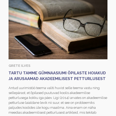
GRETE ILVES
TARTU TAMME GÜMNAASIUMI ÕPILASTE HOIAKUD
JA ARUSAAMAD AKADEEMILISEST PETTURLUSEST
Antud uurimistöö teema valiti huvist selle teema vastu ning
sellepärast, et õpilased puutuvad koolis akadeemilise
petturlusega kokku iga päev. Ligi (2014) arvates on akadeemilise
petturluse laialdane levik nii suur, et see on probleemiks
paljudes koolides üle kogu maailma. Aina enam on näha
meedias akadeemilisest petturlusest artikleid, mis tekitab