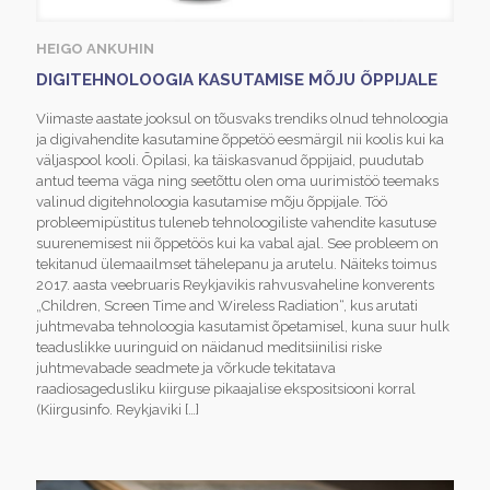
HEIGO ANKUHIN
DIGITEHNOLOOGIA KASUTAMISE MÕJU ÕPPIJALE
Viimaste aastate jooksul on tõusvaks trendiks olnud tehnoloogia
ja digivahendite kasutamine õppetöö eesmärgil nii koolis kui ka
väljaspool kooli. Õpilasi, ka täiskasvanud õppijaid, puudutab
antud teema väga ning seetõttu olen oma uurimistöö teemaks
valinud digitehnoloogia kasutamise mõju õppijale. Töö
probleemipüstitus tuleneb tehnoloogiliste vahendite kasutuse
suurenemisest nii õppetöös kui ka vabal ajal. See probleem on
tekitanud ülemaailmset tähelepanu ja arutelu. Näiteks toimus
2017. aasta veebruaris Reykjavikis rahvusvaheline konverents
„Children, Screen Time and Wireless Radiation“, kus arutati
juhtmevaba tehnoloogia kasutamist õpetamisel, kuna suur hulk
teaduslikke uuringuid on näidanud meditsiinilisi riske
juhtmevabade seadmete ja võrkude tekitatava
raadiosagedusliku kiirguse pikaajalise ekspositsiooni korral
(Kiirgusinfo. Reykjaviki
[…]