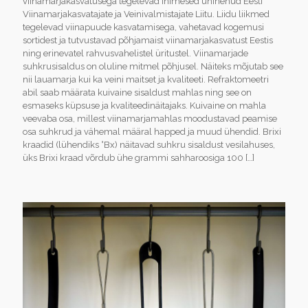
viinamarjakasvatusega tegelevad inimesed ühinenud Eesti
Viinamarjakasvatajate ja Veinivalmistajate Liitu. Liidu liikmed
tegelevad viinapuude kasvatamisega, vahetavad kogemusi
sortidest ja tutvustavad põhjamaist viinamarjakasvatust Eestis
ning erinevatel rahvusvahelistel üritustel. Viinamarjade
suhkrusisaldus on oluline mitmel põhjusel. Näiteks mõjutab see
nii lauamarja kui ka veini maitset ja kvaliteeti. Refraktomeetri
abil saab määrata kuivaine sisaldust mahlas ning see on
esmaseks küpsuse ja kvaliteedinäitajaks. Kuivaine on mahla
veevaba osa, millest viinamarjamahlas moodustavad peamise
osa suhkrud ja vähemal määral happed ja muud ühendid. Brixi
kraadid (lühendiks °Bx) näitavad suhkru sisaldust vesilahuses,
üks Brixi kraad võrdub ühe grammi sahharoosiga 100
[…]