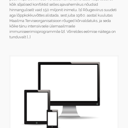
kõik sõjalised konfliktid selles ajavahemikus nõudsid
hinnanguliselt vaid 150 miljonit inimelu. [1] Rõugeviirus suudeti
aga lõppkokkuvõttes alistada, sest juba 1980. aastal kuulutas
Maailma Terviseorganisatsioon rõuged kõrvaldatuks, ja seda
kõike tänu intensiivsele ülemaailmsele
immuniseerimisprogrammile [2]. Võrreldes eelmise näitega on
tunduvalt
[…]